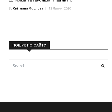
11 танків та гаубицю “Гіацинт С”
By
Світлана Фролова
13 Липня, 2020
ПОШУК ПО САЙТУ