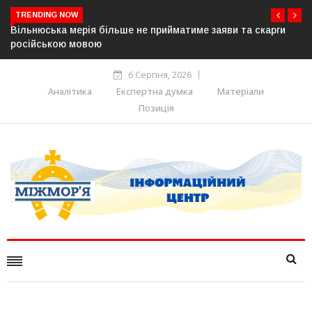
TRENDING NOW
и та скарги
В Угорщині можуть обрати нового президента вже
серпня — фракція «Тиси»
6 Серпня, 2026
Аналітика
Експертна думка
Матеріали
Позиція