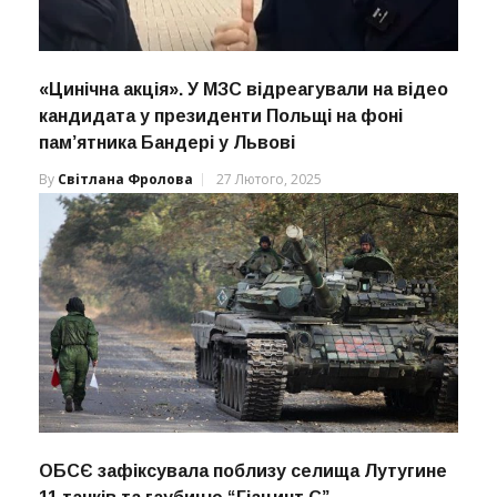
«Цинічна акція». У МЗС відреагували на відео
кандидата у президенти Польщі на фоні
пам’ятника Бандері у Львові
By
Світлана Фролова
27 Лютого, 2025
ОБСЄ зафіксувала поблизу селища Лутугине