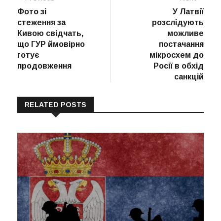
post:
post:
Фото зі
У Латвії
записів
стеження за
розслідують
Кивою свідчать,
можливе
що ГУР ймовірно
постачання
готує
мікросхем до
продовження
Росії в обхід
санкцій
RELATED POSTS