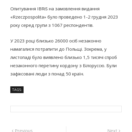
Опитування IBRiS на замовлення видання
«Rzeczpospolita» було проведено 1-2 грудня 2023
року серед групи з 1067 респондентів.
У 2023 році близько 26000 осіб незаконно
намагалися потрапити до Польщі. Зокрема, у
листопаді було виявлено близько 1,5 тисячі спроб
незаконного перетину кордону з Білоруссю. Були
зафіксовані люди з понад 50 країн.
TAGS:
Навігація
Previous
Next
Previous
Next