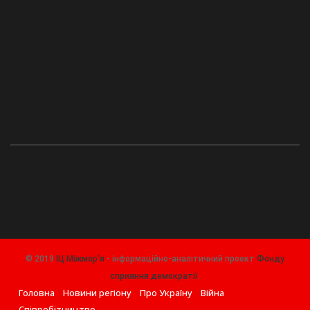
© 2019
ІЦ Міжмор'я
- інформаційно-аналітичний проект
Фонду
сприяння демократії
.
Головна
Новини регіону
Про Україну
Війна
Співробітництво