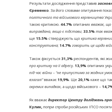
Результати дослідження представив
засновн
Єременко
. За його словами опитування пок
політичного та військового керівництва
Укра
такою критикою.
44.7%
опитаних
вважає, що
виправдана, якщо є підстави
;
33.5%
так вваж
ще
15.5%
стверджують що
критика керівни
конструктивна
;
14.7%
говорить це щодо вій
Також фіксується
31,3%
респондентів, які
жив
про критику на її адрес
у.
13,9%
опитаних укра
під час війни – “не припустима за жодних умо
взагалі”
вважає
19,9%
. Ще
20,1%
каже що так
окремих випадках
, а щодо військового –
14,7
Як вважає
директор Центру доліджень проб
Кулик,
попри спроби російських ІПСО посіяти