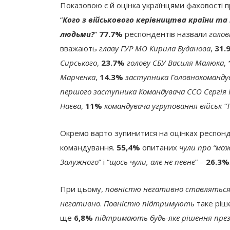
Показовою є й оцінка українцями фаховості п
“
Кого з військового керівництва країни т
людьми?
”
77.7%
респондентів назвали
голов
вважають
главу ГУР МО Кирила Буданова
,
31.
Сирського
,
23.7%
голову СБУ Василя Малюка
,
Марченка
,
14.3%
заступника Головнокоманду
першого заступника Командувача ССО Сергія
Наєва
,
11%
командувача угруповання військ “
Окремо варто зупинитися на оцінках респонд
командування.
55,4%
опитаних
чули про “мож
Залужного
” і “
щось чули, але не певне
” –
26.3%
При цьому,
повністю негативно ставляться
негативно
.
Повністю підтримують
таке ріш
ще
6,8%
підтримають будь-яке рішення през