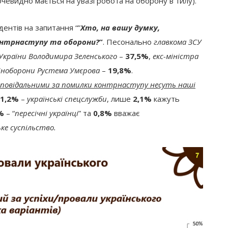
очевидно мається на увазі робота на оборону в тилу).
дентів на запитання “”
Хто, на вашу думку,
контрнаступу та оборони?
”
. Песонально
главкома ЗСУ
України Володимира Зеленського
–
37,5%
,
екс-міністра
іноборони Рустема Умєрова
–
19,8%
.
дповідальними за помилки контрнаступу несуть наші
11,2%
–
українські спецслужби
, лише
2,1%
кажуть
%
– “
пересічні українці
” та
0,8%
вважає
е суспільство.