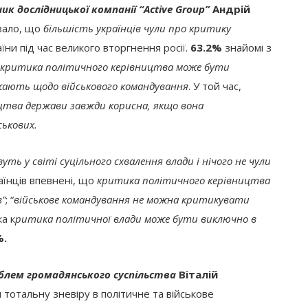
ик дослідницької компанії “Active Group”
Андрій
азало, що
більшість українців чули про критику
їни під час великого вторгнення росії.
63.2%
знайомі з
 критика політичного керівництва може бути
ають щодо військового командування
. У той час,
цтва держави завжди корисна, якщо вона
ськових.
уть у світі суцільного схвалення влади і нічого не чули
їнців впевнені, що
критика політичного керівництва
в”
; “
військове командування не можна критикувати
а к
ритика політичної влади може бути виключно в
%.
лем громадянського суспільства
Віталій
 тотальну зневіру в політичне та військове