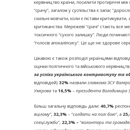
керівництво країни, посилити протиріччя між 
“срачу”, загалом у суспільства є запас “дорос
схильні мовчати, коли є пістави критикувати,
критиканства. Мережеві “срачі” стають все 
токсичного “сухого залишку”. Люди починаю
“голосів апокаліпсису”. Це ще не здорове се
Цікавою є також розподіл українцями відповіда
оцінки політичного та військового керівництв
за успіхи українського контрнаступу та о
відповідей)
32%
назвали
главкома ЗСУ Валері
Умєрова
та
16,5%
–
президента Володимира З
Більш загальну відповідь дали:
40,7%
респон
вцілому”
,
32,3%
– “
солдати на полі бою
”, а
25
спецслужби
”,
22,3% –
“
волонтери та громадян