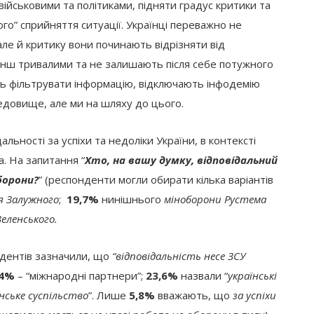
військовими та політиками, підняти градус критики та
лого” сприйняття ситуації. Українці переважно не
 але й критику вони починають відрізняти від
менш тривалими та не залишають після себе потужного
ть фільтрувати інформацію, відключають інфодемію
редовище, але ми на шляху до цього.
льності за успіхи та недоліки України, в контексті
а. На запитання “
Хто, на вашу думку, відповідальний
борони?
” (респонденти могли обирати кілька варіантів
я Залужного
;
19,7%
нинішнього
міноборони Рустема
еленського.
дентів зазначили, що
“відповідальність несе ЗСУ
,4%
– “міжнародні партнери”;
23,6%
назвали “
українські
ське суспільство
”. Лише
5,8%
вважають, що
за успіхи