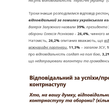
несуть відповідальність “пересічні українці”
(
Трохи інакше розподілилися відповіді респон
відповідальний за помилки українського 
Валерія Залужного
назвали
39%
;
президента 
оборони Олексія Рєзнікова
–
26,4%
, чинного
м
Натомість,
26,2%
опитаних вважають, що
ві
міжнародні партнери
,
11,3%
–
загалом ЗСУ
,
про
відповідальність солдат на полі бою
,
3,2
що
недопрацювали волонтери та громадянськ