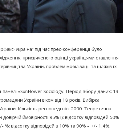
рфакс-Україна” під час прес-конференції було
лідження, присвяченого оцінці українцями ставлення
ерівництва України, проблем мобілізації та шляхів їх
анелі «SunFlower Sociology. Період збору даних: 13-
ромадяни України віком від 18 років. Вибірка
України. Кількість респонеднтів: 2000. Теоретична
довірчій ймовірності 95% і): відсотку відповідей 50% –
/- %; відсотку відповідей в 10% та 90% – +/- 1,4%.