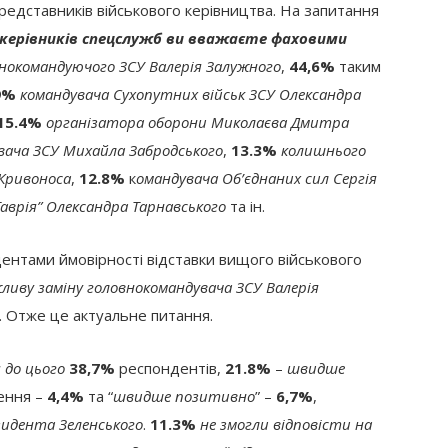
редставників військового керівництва. На запитання
а керівників спецслужб ви вважаєте фаховими
нокомандуючого ЗСУ Валерія Залужного
,
44,6%
таким
9%
командувача Сухопутних військ ЗСУ Олександра
15.4%
організатора оборони Миколаєва Дмитра
вача ЗСУ Михайла Забродського
,
13.3%
колишнього
 Кривоноса
,
12.8%
к
омандувача Об’єднаних сил Сергія
Таврія” Олександра Тарнавського
та ін.
ентами ймовірності відставки вищого військового
ливу заміну головнокомандувача ЗСУ Валерія
. Отже це актуальне питання.
 до цього
38,7%
респондентів,
21.8%
–
швидше
ення –
4,4%
та “
швидше позитивно
” –
6,7%
,
идента Зеленського
.
11.3%
не змогли відповісти на