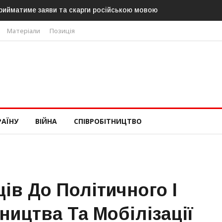
вого президента вже 11 серпня — фракція
Матеріали
Позиція
РАЇНУ
ВІЙНА
СПІВРОБІТНИЦТВО
ів До Політичного І
ництва Та Мобілізації