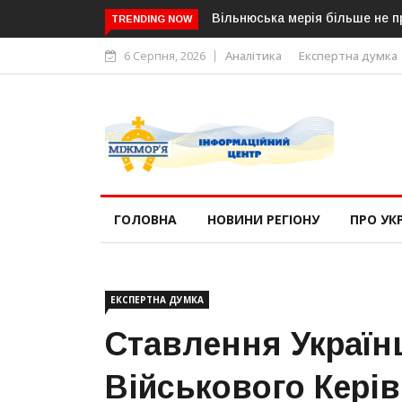
заяви та скарги російською мовою
В Угорщині можуть обрати но
TRENDING NOW
«Тиси»
6 Серпня, 2026
Аналітика
Експертна думка
ГОЛОВНА
НОВИНИ РЕГІОНУ
ПРО УК
ЕКСПЕРТНА ДУМКА
Ставлення Українц
Військового Керів