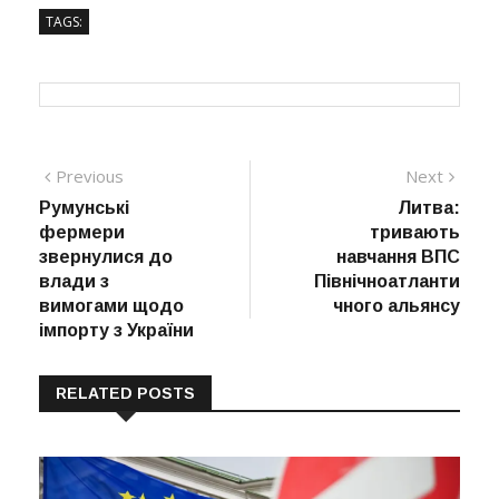
TAGS:
Навігація
Previous
Next
Previous
Next
post:
post:
Румунські
Литва:
записів
фермери
тривають
звернулися до
навчання ВПС
влади з
Північноатланти
вимогами щодо
чного альянсу
імпорту з України
RELATED POSTS