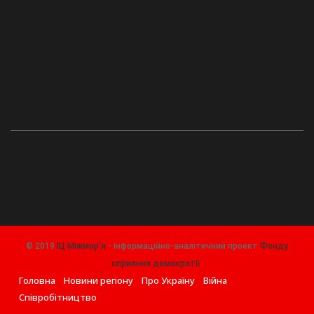
© 2019
ІЦ Міжмор'я
- інформаційно-аналітичний проект
Фонду
сприяння демократії
.
Головна
Новини регіону
Про Україну
Війна
Співробітництво