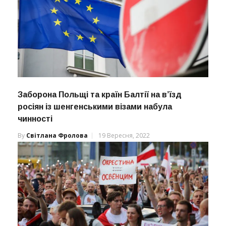
Заборона Польщі та країн Балтії на в’їзд
росіян із шенгенськими візами набула
чинності
By
Світлана Фролова
19 Вересня, 2022