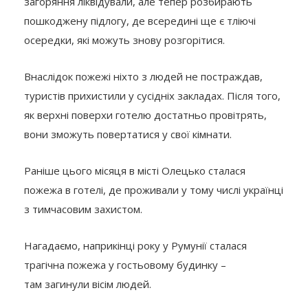
загоряння ліквідували, але тепер розбирають
пошкоджену підлогу, де всередині ще є тліючі
осередки, які можуть знову розгорітися.
Внаслідок пожежі ніхто з людей не постраждав,
туристів прихистили у сусідніх закладах. Після того,
як верхні поверхи готелю достатньо провітрять,
вони зможуть повертатися у свої кімнати.
Раніше цього місяця в місті Олецько сталася
пожежа в готелі, де проживали у тому числі українці
з тимчасовим захистом.
Нагадаємо, наприкінці року у Румунії сталася
трагічна пожежа у гостьовому будинку –
там загинули вісім людей.