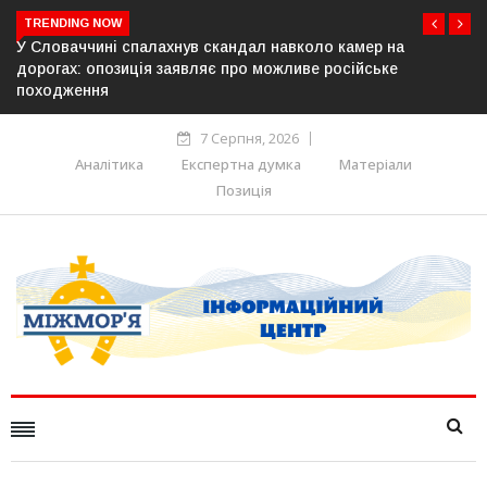
TRENDING NOW
ер на
У Молдові готують план дій на випадок припинен
йське
постачання газу до Придністров’я
7 Серпня, 2026
Аналітика
Експертна думка
Матеріали
Позиція