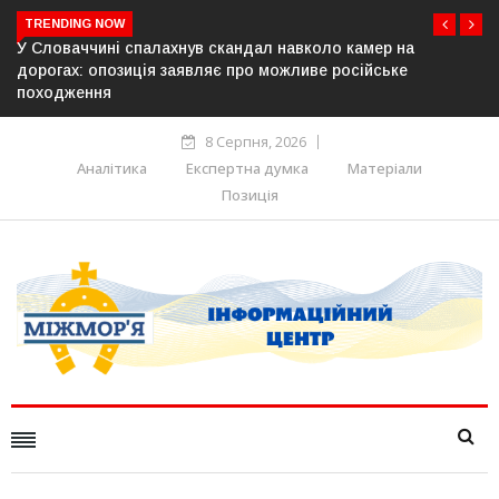
TRENDING NOW
ндал навколо камер на
У Молдові готують план дій на 
ро можливе російське
постачання газу до Придністров’
8 Серпня, 2026
Аналітика
Експертна думка
Матеріали
Позиція