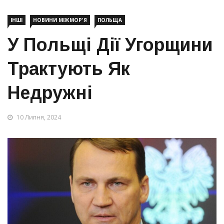
ІНШІ
НОВИНИ МІЖМОР'Я
ПОЛЬЩА
У Польщі Дії Угорщини
Трактують Як
Недружні
10 Липня, 2024