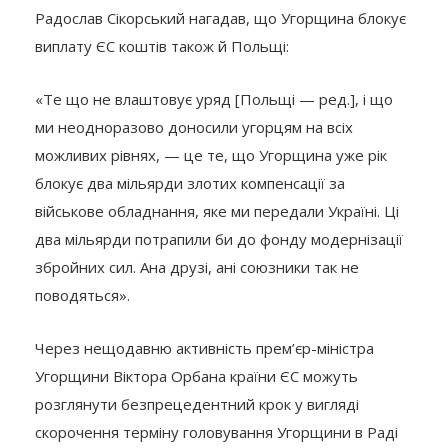
Радослав Сікорський нагадав, що Угорщина блокує
виплату ЄС коштів також й Польщі:
«Те що не влаштовує уряд [Польщі — ред.], і що
ми неодноразово доносили угорцям на всіх
можливих рівнях, — це те, що Угорщина уже рік
блокує два мільярди злотих компенсації за
військове обладнання, яке ми передали Україні. Ці
два мільярди потрапили би до фонду модернізації
збройних сил. Ана друзі, ані союзники так не
поводяться».
Через нещодавню активність прем’єр-міністра
Угорщини Віктора Орбана країни ЄС можуть
розглянути безпрецедентний крок у вигляді
скорочення терміну головування Угорщини в Раді