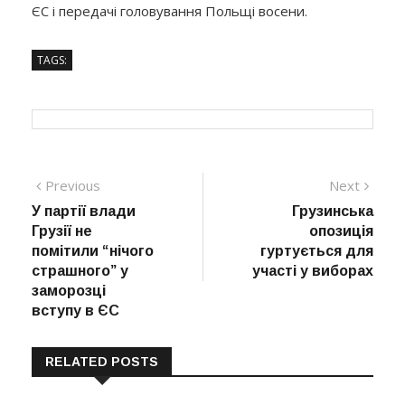
ЄС і передачі головування Польщі восени.
TAGS:
Навігація
Previous
Next
Previous
Next
post:
post:
У партії влади
Грузинська
записів
Грузії не
опозиція
помітили “нічого
гуртується для
страшного” у
участі у виборах
заморозці
вступу в ЄС
RELATED POSTS