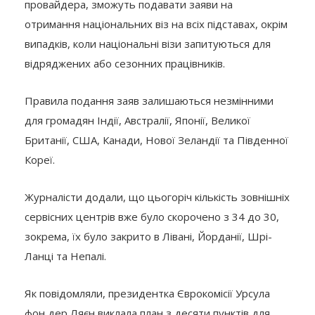
провайдера, зможуть подавати заяви на
отримання національних віз на всіх підставах, окрім
випадків, коли національні візи запитуються для
відряджених або сезонних працівників.
Правила подання заяв залишаються незмінними
для громадян Індії, Австралії, Японії, Великої
Британії, США, Канади, Нової Зеландії та Південної
Кореї.
Журналісти додали, що цьогоріч кількість зовнішніх
сервісних центрів вже було скорочено з 34 до 30,
зокрема, їх було закрито в Лівані, Йорданії, Шрі-
Ланці та Непалі.
Як повідомляли, президентка Єврокомісії Урсула
фон дер Ляєн виклала план з десяти пунктів для