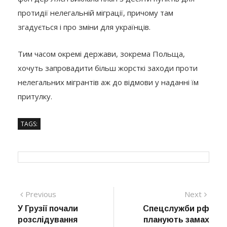
протидії нелегальній міграції, причому там
згадується і про зміни для українців.
Тим часом окремі держави, зокрема Польща,
хочуть запровадити більш жорсткі заходи проти
нелегальних мігрантів аж до відмови у наданні їм
притулку.
TAGS:
Навігація
Previous
Next
Previous
Next
post:
post:
У Грузії почали
Спецслужби рф
записів
розслідування
планують замах