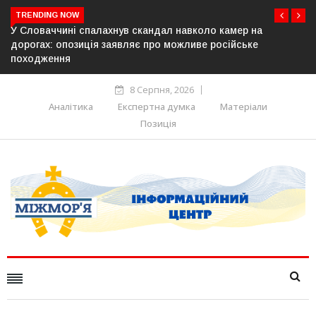
TRENDING NOW
У Молдові готують план дій на випадок припинення
постачання газу до Придністров’я
8 Серпня, 2026
Аналітика
Експертна думка
Матеріали
Позиція