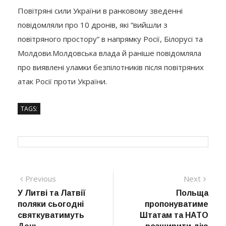
Повітряні сили України в ранковому зведенні
повідомляли про 10 дронів, які “вийшли з
повітряного простору” в напрямку Росії, Білорусі та
Молдови.Молдовська влада й раніше повідомляла
про виявлені уламки безпілотників після повітряних
атак Росії проти України.
TAGS:
Навігація
Previous
Next
Previous
Next
post:
post:
У Литві та Латвії
Польща
записів
поляки сьогодні
пропонуватиме
святкуватимуть
Штатам та НАТО