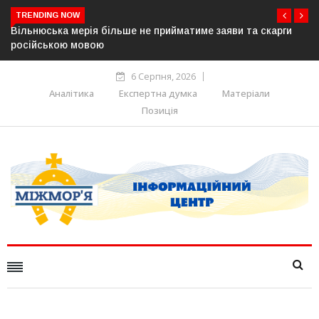
TRENDING NOW
аяви та скарги
В Угорщині можуть обрати нового президента
серпня — фракція «Тиси»
6 Серпня, 2026
Аналітика
Експертна думка
Матеріали
Позиція