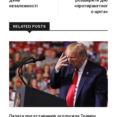
День
розширити дію
незалежності
«протиракетног
о щита»
RELATED POSTS
Палата представників оголосила Трампу