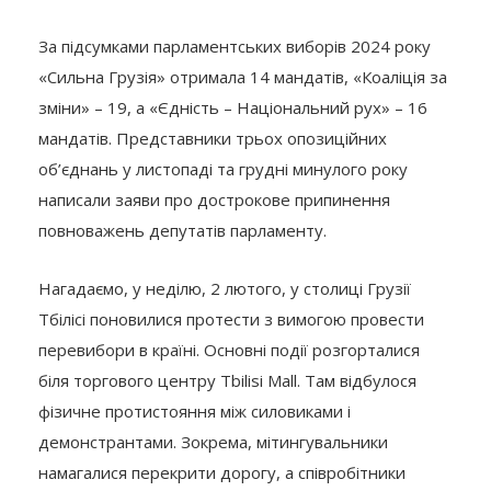
За підсумками парламентських виборів 2024 року
«Сильна Грузія» отримала 14 мандатів, «Коаліція за
зміни» – 19, а «Єдність – Національний рух» – 16
мандатів. Представники трьох опозиційних
об’єднань у листопаді та грудні минулого року
написали заяви про дострокове припинення
повноважень депутатів парламенту.
Нагадаємо, у неділю, 2 лютого, у столиці Грузії
Тбілісі поновилися протести з вимогою провести
перевибори в країні. Основні події розгорталися
біля торгового центру Tbilisi Mall. Там відбулося
фізичне протистояння між силовиками і
демонстрантами. Зокрема, мітингувальники
намагалися перекрити дорогу, а співробітники