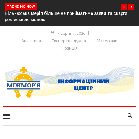
TRENDING NOW
В Угорщині можуть обрати нового президента вже 11
серпня — фракція «Тиси»
7 Серпня, 2026
Аналітика
Експертна думка
Матеріали
Позиція