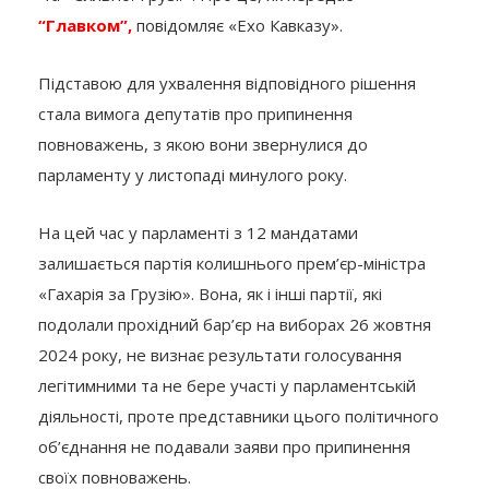
“Главком”,
повідомляє «Ехо Кавказу».
Підставою для ухвалення відповідного рішення
стала вимога депутатів про припинення
повноважень, з якою вони звернулися до
парламенту у листопаді минулого року.
На цей час у парламенті з 12 мандатами
залишається партія колишнього прем’єр-міністра
«Гахарія за Грузію». Вона, як і інші партії, які
подолали прохідний бар’єр на виборах 26 жовтня
2024 року, не визнає результати голосування
легітимними та не бере участі у парламентській
діяльності, проте представники цього політичного
об’єднання не подавали заяви про припинення
своїх повноважень.