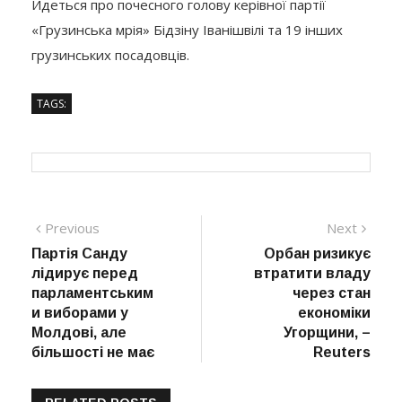
Йдеться про почесного голову керівної партії
«Грузинська мрія» Бідзіну Іванішвілі та 19 інших
грузинських посадовців.
TAGS:
Навігація
Previous
Next
Previous
Next
post:
post:
Партія Санду
Орбан ризикує
записів
лідирує перед
втратити владу
парламентським
через стан
и виборами у
економіки
Молдові, але
Угорщини, –
більшості не має
Reuters