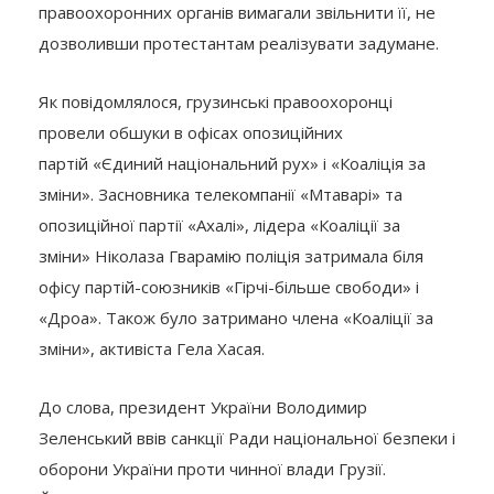
правоохоронних органів вимагали звільнити її, не
дозволивши протестантам реалізувати задумане.
Як повідомлялося, грузинські правоохоронці
провели обшуки в офісах опозиційних
партій «Єдиний національний рух» і «Коаліція за
зміни». Засновника телекомпанії «Мтаварі» та
опозиційної партії «Ахалі», лідера «Коаліції за
зміни» Ніколаза Гварамію поліція затримала біля
офісу партій-союзників «Гірчі-більше свободи» і
«Дроа». Також було затримано члена «Коаліції за
зміни», активіста Гела Хасая.
До слова, президент України Володимир
Зеленський ввів санкції Ради національної безпеки і
оборони України проти чинної влади Грузії.