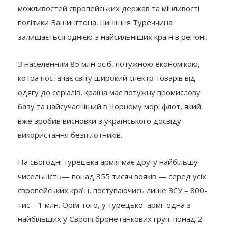
можливостей європейських держав та мінливості
політики Вашингтона, нинішня Туреччина
залишається однією з найсильніших країн в регіоні.
З населенням 85 млн осіб, потужною економікою,
котра постачає світу широкий спектр товарів від
одягу до серіалів, країна має потужну промислову
базу та найсучасніший в Чорному морі флот, який
вже зробив висновки з українського досвіду
використання безпілотників.
На сьогодні турецька армія має другу найбільшу
чисельність— понад 355 тисяч вояків — серед усіх
європейських країн, поступаючись лише ЗСУ – 800-
тис – 1 млн. Орім того, у турецької армії одна з
найбільших у Європі бронетанкових груп: понад 2