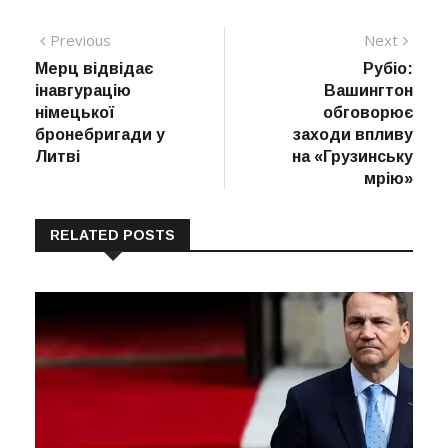
Навігація
Previous
Next
Previous
Next
post:
post:
Мерц відвідає
Рубіо:
записів
інавгурацію
Вашингтон
німецької
обговорює
бронебригади у
заходи впливу
Литві
на «Грузинську
мрію»
RELATED POSTS