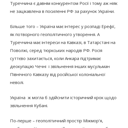
Туреччина є давнім конкурентом Росії і тому аж ніяк
не зацікавлена в посиленні РФ за рахунок України.
Більше того – Україна має інтерес у розпаді Ерефії,
як потворного геополітичного утворення. А
Туреччина має інтереси на Кавказі, в Татарстані на
Поволжі, серед тюркських народів РФ. Росія
суттєво захитається, коли Анкара підтримає
деокупацію Чечні і звільнення інших мусульман
Північного Кавказу від російської колоніальної
неволі.
Україна ж могла б здійснити історичний крок щодо
звільнення Кубані.
По-перше – геополітичний простір Міжмор’я,