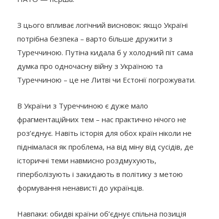
З цього впливає логічний висновок: якщо Україні
потрібна безпека – варто більше дружити з
Туреччиною. Путіна кидала б у холодний піт сама
думка про одночасну війну з Україною та
Туреччиною – це не Литві чи Естонії погрожувати.
В України з Туреччиною є дуже мало
фрагментаційних тем – нас практично нічого не
роз’єднує. Навіть історія для обох країн ніколи не
піднімалася як проблема, на від міну від сусідів, де
історичні теми навмисно роздмухують,
гіперболізують і закидають в політику з метою
формування ненависті до українців.
Навпаки: обидві країни об’єднує спільна позиція