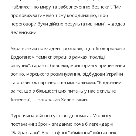
наближенню миру та забезпеченню безпеки”. “Ми
продовжуватимемо тісну координацію, щоб
переговори були дійсно результативними”, – додав
Зеленський.
Український президент розповів, що обговорював з
Ердоганом теми співпраці в рамках “коаліції
рішучих”, гарантії безпеки, моніторингу припинення
вогню, морського розмінування, відбудови України
та розвиток партнерства між країнами. “Я вдячний
за те, що з більшості цих питань у нас є спільне
бачення”, – наголосив Зеленський.
Туреччина дійсно суттєво допомагає Україні у
постачанні зброї – згадаймо хоча б легендарні
“Байрактари”. Але на фоні “обміління” військових