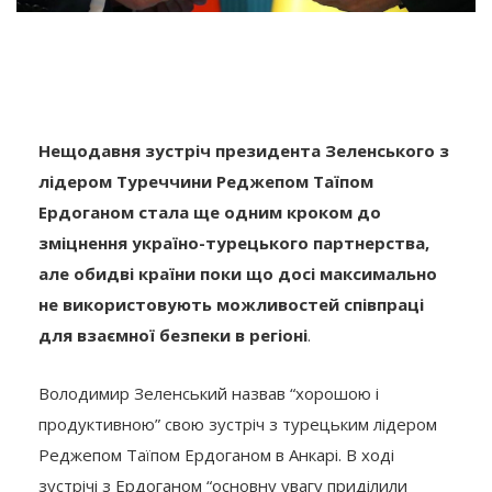
Нещодавня зустріч президента Зеленського з
лідером Туреччини Реджепом Таїпом
Ердоганом стала ще одним кроком до
зміцнення україно-турецького партнерства,
але обидві країни поки що досі максимально
не використовують можливостей співпраці
для взаємної безпеки в регіоні
.
Володимир Зеленський назвав “хорошою і
продуктивною” свою зустріч з турецьким лідером
Реджепом Таїпом Ердоганом в Анкарі. В ході
зустрічі з Ердоганом “основну увагу приділили