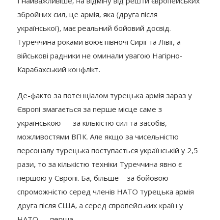
І найважливіше, на відміну від решти європейських
збройних сил, це армія, яка (друга після
української), має реальний бойовий досвід.
Туреччина роками воює півночі Сирії та Лівії, а
військові радники не оминали увагою Нагірно-
Карабахський конфлікт.
Де-факто за потенціалом турецька армія зараз у
Європі змагається за перше місце саме з
українською — за кількістю сил та засобів,
можливостями ВПК. Але якщо за чисельністю
персоналу турецька поступається українській у 2,5
рази, то за кількістю техніки Туреччина явно є
першою у Європі. Ба, більше – за бойовою
спроможністю серед членів НАТО турецька армія
друга після США, а серед європейських країн у
НАТО — перша.