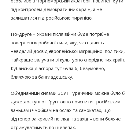
особливо в Чорноморській акваторії, повинен бути
під контролем демократичних країн, а не
залишатися під російською тиранією.
По-друге – Україні після війни буде потрібне
повернення робочої сили, яку, як свідчить
невдалий досвід європейської міграційної політики,
найкраще залучати зі культурно споріднених країн.
Кубанська діаспора тут була б, безумовно,
ближчою за бангладешську.
Об’єднаними силами ЗСУ і Туреччини можна було б
дуже доступно і ґрунтовно пояснити російським
ванькам і чмобікам на ослах та самокатах, що
відтепер за кривий погляд на захід – вони боляче
отримуватимуть по щелепах.