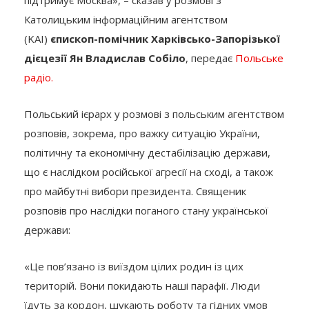
підтримує Москва», – сказав у розмові з
Католицьким інформаційним агентством
(KAI)
єпископ-помічник Харківсько-Запорізької
дієцезії Ян Владислав Собіло
, передає
Польське
радіо.
Польський ієрарх у розмові з польським агентством
розповів, зокрема, про важку ситуацію України,
політичну та економічну дестабілізацію держави,
що є наслідком російської агресії на сході, а також
про майбутні вибори президента. Священик
розповів про наслідки поганого стану української
держави:
«Це пов’язано із виїздом цілих родин із цих
територій. Вони покидають наші парафії. Люди
їдуть за кордон, шукають роботу та гідних умов