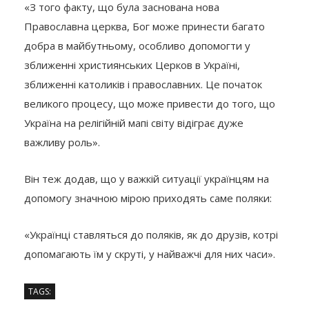
«З того факту, що була заснована нова
Православна церква, Бог може принести багато
добра в майбутньому, особливо допомогти у
зближенні християнських Церков в Україні,
зближенні католиків і православних. Це початок
великого процесу, що може привести до того, що
Україна на релігійній мапі світу відіграє дуже
важливу роль».
Він теж додав, що у важкій ситуації українцям на
допомогу значною мірою приходять саме поляки:
«Українці ставляться до поляків, як до друзів, котрі
допомагають їм у скруті, у найважчі для них часи».
TAGS: