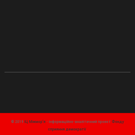
© 2019
ІЦ Міжмор'я
- інформаційно-аналітичний проект
Фонду
сприяння демократії
.