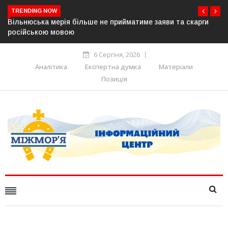
TRENDING NOW
и та скарги
В Угорщині можуть обрати нового президента вже
серпня — фракція «Тиси»
6 Серпня, 2026
Аналітика
Експертна думка
Матеріали
Позиція