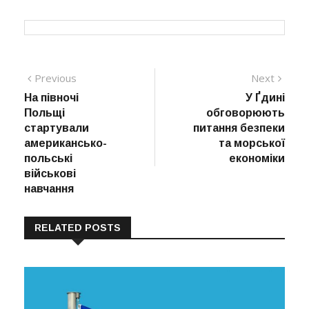
Навігація
Previous
Next
Previous
Next
post:
post:
На півночі
У Ґдині
записів
Польщі
обговорюють
стартували
питання безпеки
американсько-
та морської
польські
економіки
військові
навчання
RELATED POSTS