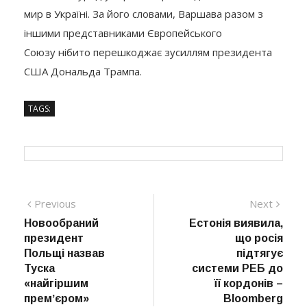
мир в Україні. За його словами, Варшава разом з
іншими представниками Європейського
Союзу нібито перешкоджає зусиллям президента
США Дональда Трампа.
TAGS:
Навігація
Previous
Next
Previous
Next
post:
post:
Новообраний
Естонія виявила,
записів
президент
що росія
Польщі назвав
підтягує
Туска
системи РЕБ до
«найгіршим
її кордонів –
премʼєром»
Bloomberg