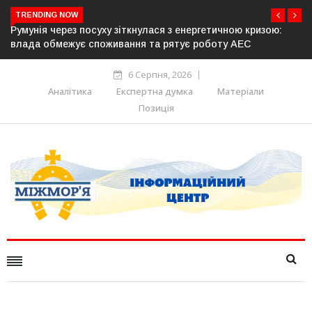
TRENDING NOW
 енергетичною кризою:
Латвія готова направити до 20 військо
ує роботу АЕС
розблокування Ормузької протоки
6 Серпня, 2026
Аналітика
Експертна думка
Матеріали
Позиція