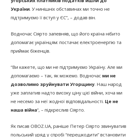
угорських платників податків йшли до
України
. У нинішніх обставинах ми точно не
підтримуємо її вступ у ЄС”, – додав він.
Водночас Сіярто запевняв, що його країна нібито
допомагає українцям: постачає електроенергію та
приймає біженців.
“Ви кажете, що ми не підтримуємо Україну. Але ми
допомагаємо – так, як можемо. Водночас
ми не
дозволимо зруйнувати Угорщину
. Наш народ
уже заплатив надто високу ціну цієї війни, хоча ми
не несемо за неї жодної відповідальності.
Це не
наша війна
“, – підкреслив Сіярто.
Як писав OBOZ.UA, раніше Петер Сіярто звинуватив
польський уряд у спробі “перешкодити” встановити