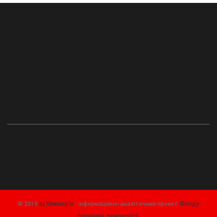
© 2019
ІЦ Міжмор'я
- інформаційно-аналітичний проект
Фонду
сприяння демократії
.