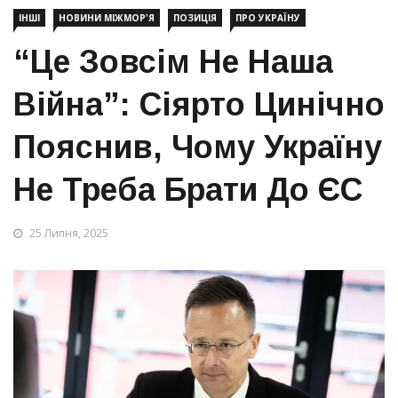
ІНШІ
НОВИНИ МІЖМОР'Я
ПОЗИЦІЯ
ПРО УКРАЇНУ
“Це Зовсім Не Наша
Війна”: Сіярто Цинічно
Пояснив, Чому Україну
Не Треба Брати До ЄС
25 Липня, 2025