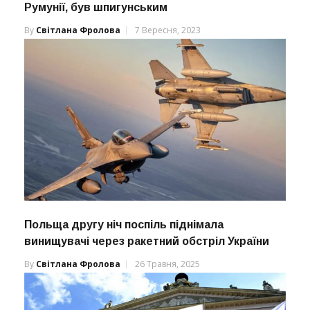
Румунії, був шпигунським
By
Світлана Фролова
7 Вересня, 2023
Польща другу ніч поспіль піднімала
винищувачі через ракетний обстріл України
By
Світлана Фролова
26 Травня, 2025