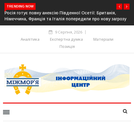
TRENDING NOW
сетії: Британія,
Естонія посилює кордон із Росією: обла
или про нову загрозу
прикордонної інфраструктури
9 Серпня, 2026
Аналітика
Експертна думка
Матеріали
Позиція