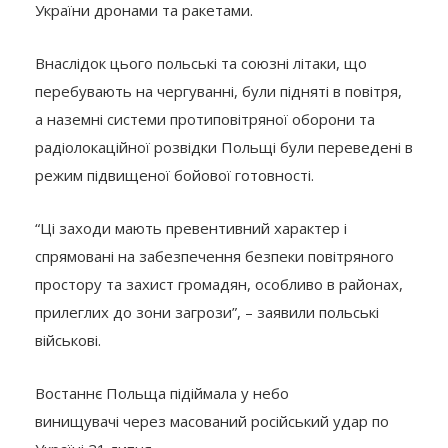
України дронами та ракетами.
Внаслідок цього польські та союзні літаки, що
перебувають на чергуванні, були підняті в повітря,
а наземні системи протиповітряної оборони та
радіолокаційної розвідки Польщі були переведені в
режим підвищеної бойової готовності.
“Ці заходи мають превентивний характер і
спрямовані на забезпечення безпеки повітряного
простору та захист громадян, особливо в районах,
прилеглих до зони загрози”, – заявили польські
військові.
Востаннє Польща підіймала у небо
винищувачі через масований російський удар по