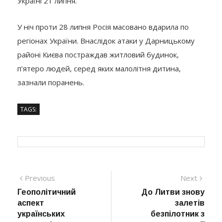
Україні 21 липня.
У ніч проти 28 липня Росія масовано вдарила по
регіонах України. Внаслідок атаки у Дарницькому
районі Києва постраждав житловий будинок,
п’ятеро людей, серед яких малолітня дитина,
зазнали поранень.
TAGS:
Навігація
Previous
Next
Previous
Next
post:
post:
Геополітичний
До Литви знову
записів
аспект
залетів
українських
безпілотник з