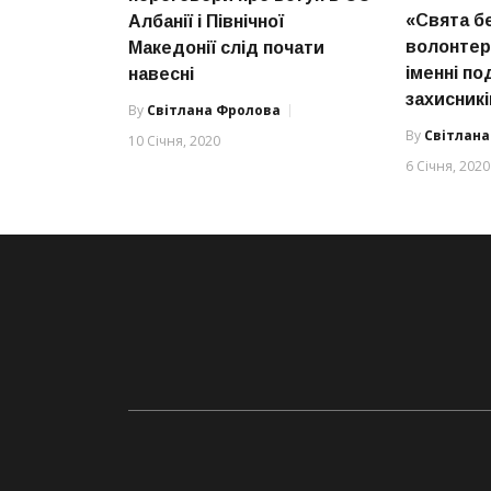
«Свята бе
Албанії і Північної
волонтер
Македонії слід почати
іменні по
навесні
захисникі
By
Світлана Фролова
By
Світлан
10 Січня, 2020
6 Січня, 2020