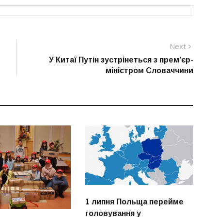
Next
Next
post:
У Китаї Путін зустрінеться з прем’єр-
міністром Словаччини
1 липня Польща перейме
головування у