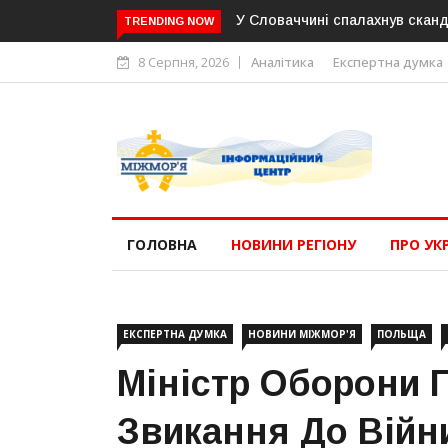
У Словаччині спалахнув скандал навколо 
TRENDING NOW
8 Серпня, 2026
Аналітика
Експертна думка
ГОЛОВНА
НОВИНИ РЕГІОНУ
ПРО УК
ЕКСПЕРТНА ДУМКА
НОВИНИ МІЖМОР'Я
ПОЛЬЩА
Міністр Оборони 
Звикання До Війн