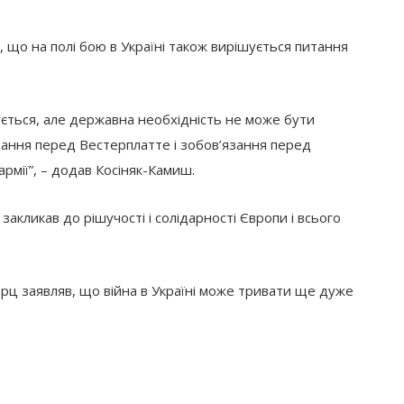
е, що на полі бою в Україні також вирішується питання
ується, але державна необхідність не може бути
ання перед Вестерплатте і зобов’язання перед
рмії”, – додав Косіняк-Камиш.
акликав до рішучості і солідарності Європи і всього
ц заявляв, що війна в Україні може тривати ще дуже