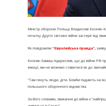
Міністр оборони Польщі Владислав Косіняк-К
початку Другої світової війни застеріг від зв
Як повідомляє
“Європейська правда”,
заяву
Косіняк-Камиш підкреслив, що до війни РФ п
емоції, ми не можемо ставитися як до звичайн
“Там гинуть люди, діти. Бомби падають на ясла
польського оборонного відомства.
За його словами, звикання до війни є “найгір
дивиться зі Сходу”.