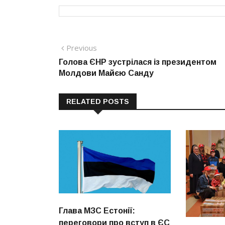
Навігація
Previous
Previous
post:
Голова ЄНР зустрілася із президентом
записів
Молдови Майєю Санду
RELATED POSTS
Глава МЗС Естонії:
переговори про вступ в ЄС