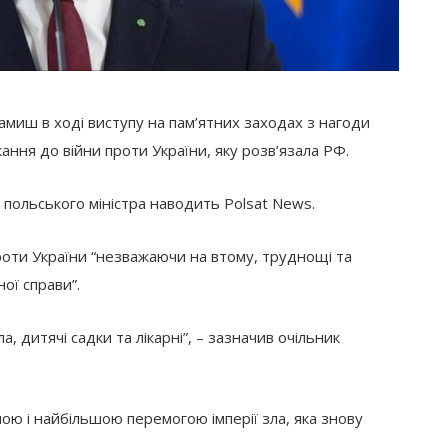
амиш в ході виступу на пам’ятних заходах з нагоди
икання до війни проти України, яку розв’язала РФ.
 польського міністра наводить Polsat News.
роти України “незважаючи на втому, труднощі та
ої справи”.
, дитячі садки та лікарні”, – зазначив очільник
шою і найбільшою перемогою імперії зла, яка знову