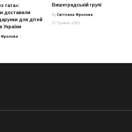
Вишеградській групі
з тата»:
и доставили
By
Світлана Фролова
дарунки для дітей
21 Травня, 2020
в України
а Фролова