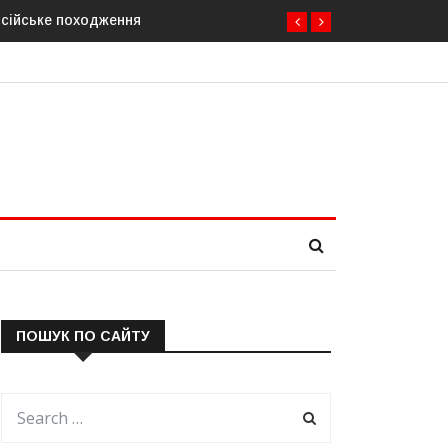
одження
У Молдові готують план дій на випадок припинення пост
ПОШУК ПО САЙТУ