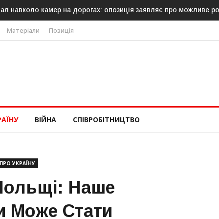
камер на дорогах: опозиція заявляє про можливе російське пох
Матеріали
Позиція
РАЇНУ
ВІЙНА
СПІВРОБІТНИЦТВО
ПРО УКРАЇНУ
Польщі: Наше
и Може Стати