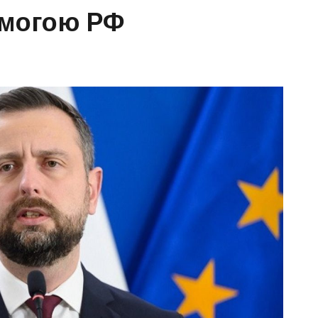
могою РФ