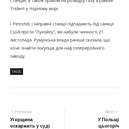
станцій, а також правом на розвідку газу в районі
Trident у Чорному морі.
І Petrotel, і заправні станції підпадають під санкції
США проти “Лукойлу”, які набули чинності 21
листопада. Румунська влада раніше сказала, що
хоче знайти покупців для нафтопереробного
заводу.
TAGS:
Навігація
Previous
Next
Previous
Next
post:
post:
Угорщина
У Польщі
записів
оскаржить у суді
цьогоріч