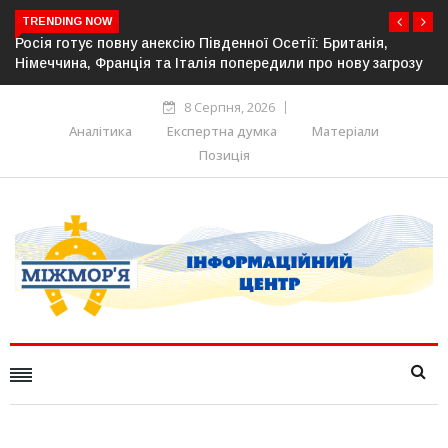
TRENDING NOW
тії: Британія,
Естонія посилює кордон із Росією: облашт
и про нову загрозу
прикордонної інфраструктури
8 Серпня, 2026
Аналітика
Експертна думка
Матеріали
Позиція