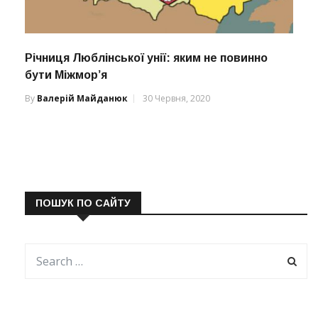
Річниця Люблінської унії: яким не повинно
бути Міжмор’я
By
Валерій Майданюк
30 Червня, 2020
ПОШУК ПО САЙТУ