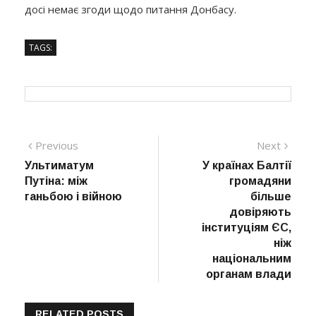
досі немає згоди щодо питання Донбасу.
TAGS:
Навігація
Previous
Next
Previous
Next
post:
post:
Ультиматум
У країнах Балтії
записів
Путіна: між
громадяни
ганьбою і війною
більше
довіряють
інституціям ЄС,
ніж
національним
органам влади
RELATED POSTS