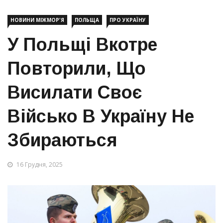
НОВИНИ МІЖМОР'Я
ПОЛЬЩА
ПРО УКРАЇНУ
У Польщі Вкотре
Повторили, Що
Висилати Своє
Військо В Україну Не
Збираються
16 Грудня, 2025