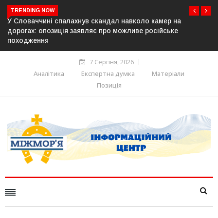
TRENDING NOW
ер на
У Молдові готують план дій на випадок припинен
йське
постачання газу до Придністров’я
7 Серпня, 2026
Аналітика
Експертна думка
Матеріали
Позиція