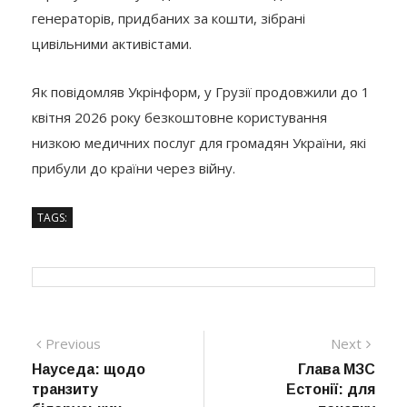
генераторів, придбаних за кошти, зібрані
цивільними активістами.
Як повідомляв Укрінформ, у Грузії продовжили до 1
квітня 2026 року безкоштовне користування
низкою медичних послуг для громадян України, які
прибули до країни через війну.
TAGS:
Навігація
Previous
Next
Previous
Next
post:
post:
Науседа: щодо
Глава МЗС
записів
транзиту
Естонії: для