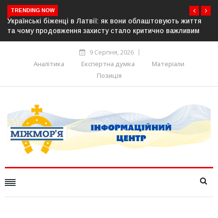
TRENDING NOW
аштовують життя
У понад 25 містах Польщі відбудуться акції н
ично важливим
українців: виступлять проти агресії та ненавис
9 Серпня, 2026
Аналітика
Експертна думка
Матеріали
Позиція