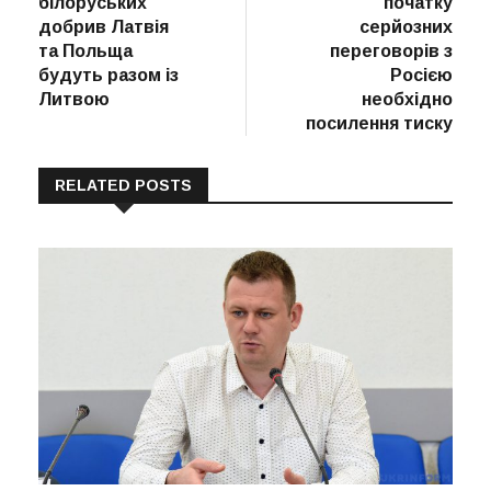
білоруських
початку
добрив Латвія
серйозних
та Польща
переговорів з
будуть разом із
Росією
Литвою
необхідно
посилення тиску
RELATED POSTS