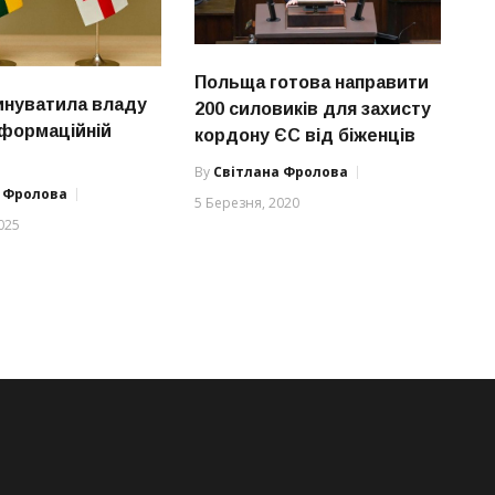
Польща готова направити
инуватила владу
200 силовиків для захисту
інформаційній
кордону ЄС від біженців
By
Світлана Фролова
а Фролова
5 Березня, 2020
025