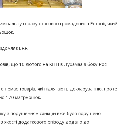
имінальну справу стосовно громадянина Естонії, який
ьошок.
відомляє ERR.
вів, що 10 лютого на КПП в Лухамаа з боку Росії
го немає товарів, які підлягають декларуванню, проте
ено 170 матрьошок.
’язку з порушенням санкцій вже було порушено
 в якості додаткового епізоду додано до