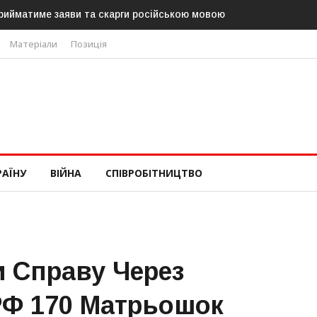
рийматиме заяви та скарги російською мовою
Матеріали
Позиція
РАЇНУ
ВІЙНА
СПІВРОБІТНИЦТВО
и Справу Через
РФ 170 Матрьошок