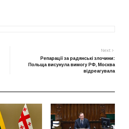
Next
Next
post:
Репарації за радянські злочини:
Польща висунула вимогу РФ, Москва
відреагувала