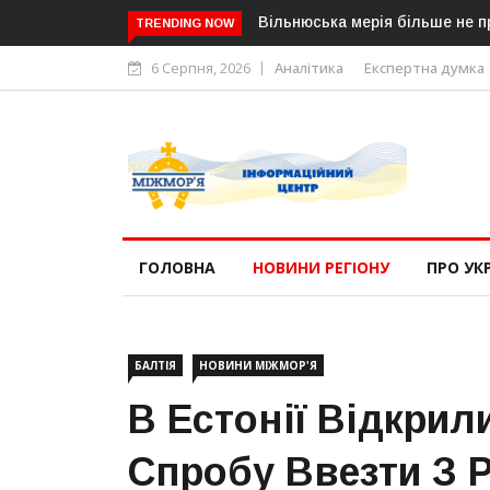
Вільнюська мерія більше не п
TRENDING NOW
6 Серпня, 2026
Аналітика
Експертна думка
ГОЛОВНА
НОВИНИ РЕГІОНУ
ПРО УК
БАЛТІЯ
НОВИНИ МІЖМОР'Я
В Естонії Відкрил
Спробу Ввезти З 