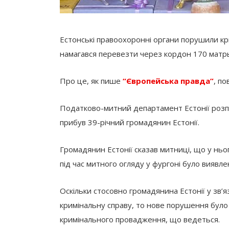
Естонські правоохоронні органи порушили кр
намагався перевезти через кордон 170 матр
Про це, як пише
“Європейська правда”
, по
Податково-митний департамент Естонії розпо
прибув 39-річний громадянин Естонії.
Громадянин Естонії сказав митниці, що у ньо
під час митного огляду у фургоні було виявл
Оскільки стосовно громадянина Естонії у зв
кримінальну справу, то нове порушення було
кримінального провадження, що ведеться.