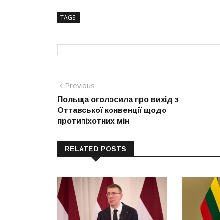
TAGS:
Навігація
Previous
Previous
post:
Польща оголосила про вихід з
записів
Оттавської конвенції щодо
протипіхотних мін
RELATED POSTS