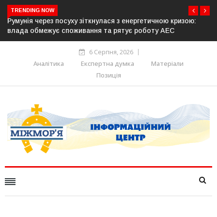
TRENDING NOW
чною кризою:
Латвія готова направити до 20 військових для о
у АЕС
розблокування Ормузької протоки
6 Серпня, 2026
Аналітика
Експертна думка
Матеріали
Позиція