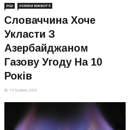
ІНШІ
НОВИНИ МІЖМОР'Я
Словаччина Хоче
Укласти З
Азербайджаном
Газову Угоду На 10
Років
19 Травня, 2026