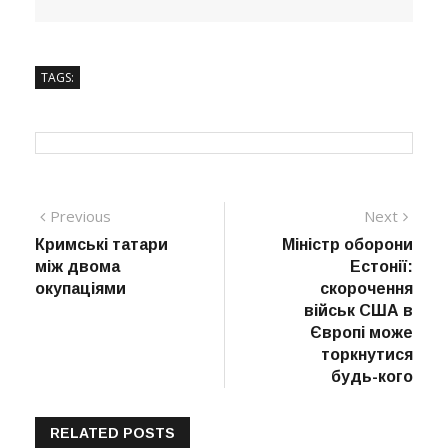
TAGS:
Навігація
Previous
Next
Previous
Next
post:
post:
Кримські татари
Міністр оборони
записів
між двома
Естонії:
окупаціями
скорочення
військ США в
Європі може
торкнутися
будь-кого
RELATED POSTS