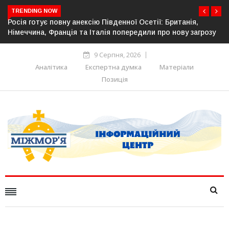
TRENDING NOW
Естонія посилює кордон із Росією: облаштовано ще 26 км
зу
прикордонної інфраструктури
9 Серпня, 2026
Аналітика
Експертна думка
Матеріали
Позиція