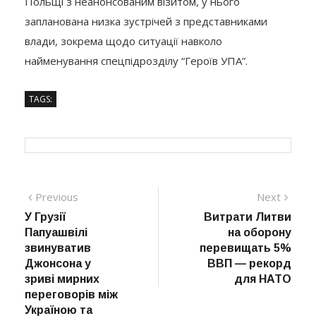
Польщі з неанонсованим візитом, у нього
запланована низка зустрічей з представниками
влади, зокрема щодо ситуації навколо
найменування спецпідрозділу “Героїв УПА”.
TAGS:
Навігація
Previous
Next
Previous
Next
post:
post:
У Грузії
Витрати Литви
записів
Папуашвілі
на оборону
звинуватив
перевищать 5%
Джонсона у
ВВП — рекорд
зриві мирних
для НАТО
переговорів між
Україною та