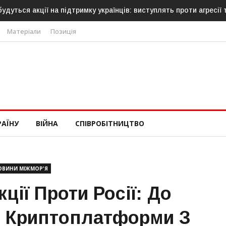
акції на підтримку українців: виступлять проти агресії та нена
Матеріали
Позиція
РАЇНУ
ВІЙНА
СПІВРОБІТНИЦТВО
ОВИНИ МІЖМОР'Я
ції Проти Росії: До
и Криптоплатформи З