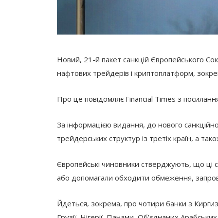
Новий, 21-й пакет санкцій Європейського Со
нафтових трейдерів і криптоплатформ, зокрема
Про це повідомляє Financial Times з посилан
За інформацією видання, до нового санкційно
трейдерських структур із третіх країн, а так
Європейські чиновники стверджують, що ці с
або допомагали обходити обмеження, запро
Йдеться, зокрема, про чотири банки з Киргизст
Грузії, Нігерії, Панами, Об’єднаних Арабських