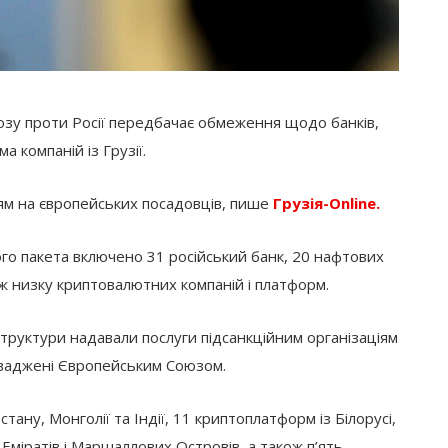
юзу проти Росії передбачає обмеження щодо банків,
 компаній із Грузії.
ням на європейських посадовців, пише
Грузія-Online.
го пакета включено 31 російський банк, 20 нафтових
ож низку криптовалютних компаній і платформ.
труктури надавали послуги підсанкційним організаціям
ваджені Європейським Союзом.
ану, Монголії та Індії, 11 криптоплатформ із Білорусі,
 Еміратів і Маршаллових Островів, а також п’ять