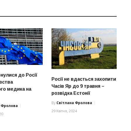
нулися до Росії
Росії не вдасться захопити
ивства
Часів Яр до 9 травня –
ого медика на
розвідка Естонії
By
Світлана Фролова
а Фролова
29 Квітня, 2024
20