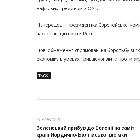
нафтових трейдерів з ОАЕ.
Напередодні президентка Європейської коміс
пакет санкцій проти Росії.
Нові обмеження спрямовані на боротьбу зі сх
економіку в умовах триваючої війни проти Укр
TAGS:
Навігація
Previous
Previous
post:
Зеленський прибув до Естонії на саміт
записів
країн Нордично-Балтійської вісімки