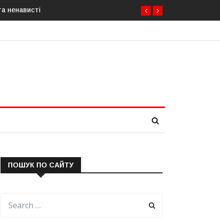
висті
Росія готує повну анексію Південної Осетії: Британія, Німе
загрозу
ПОШУК ПО САЙТУ