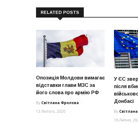
RELATED POSTS
Опозиція Молдови вимагає
У ЄС звер
відставки глави МЗС за
після вб
його слова про армію РФ
військов
Донбасі
By
Світлана Фролова
13 Лютого, 2020
By
Світлан
16 Липня, 20