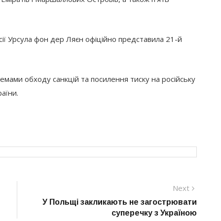
ії Урсула фон дер Ляєн офіційно представила 21-й
емами обходу санкцій та посилення тиску на російську
аїни.
Next
Next
post:
У Польщі закликають не загострювати
суперечку з Україною