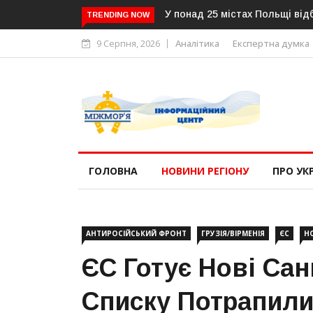
У понад 25 містах Польщі відбудуться 
TRENDING NOW
9 Серпня, 2026
Аналітика
Експертна думка
ГОЛОВНА
НОВИНИ РЕГІОНУ
ПРО УК
АНТИРОСІЙСЬКИЙ ФРОНТ
ГРУЗІЯ/ВІРМЕНІЯ
ЄС
Н
ЄС Готує Нові Санк
Списку Потрапил