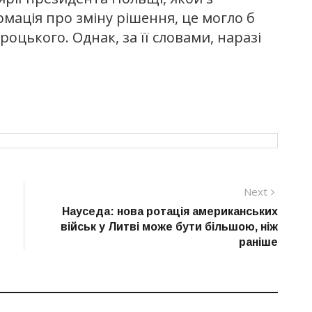
рмація про зміну рішення, це могло б
оцького. Однак, за її словами, наразі
Next
Next
post:
Науседа: нова ротація американських
військ у Литві може бути більшою, ніж
раніше