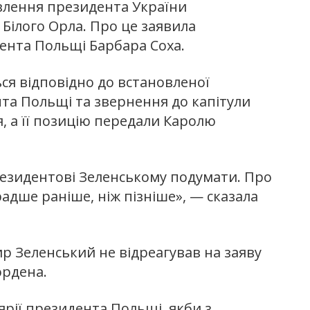
лення президента України
Білого Орла. Про це заявила
ента Польщі Барбара Соха.
ься відповідно до встановленої
та Польщі та звернення до капітули
, а її позицію передали Каролю
езидентові Зеленському подумати. Про
радше раніше, ніж пізніше», — сказала
р Зеленський не відреагував на заяву
ордена.
рії президента Польщі, якби з