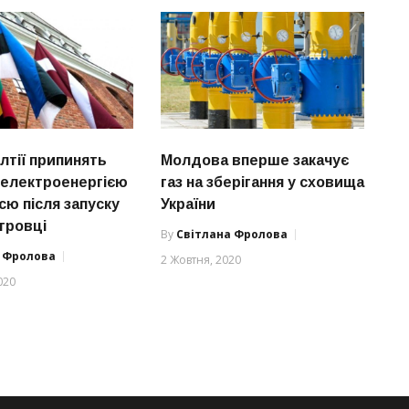
лтії припинять
Молдова вперше закачує
 електроенергією
газ на зберігання у сховища
сю після запуску
України
тровці
By
Світлана Фролова
а Фролова
2 Жовтня, 2020
020