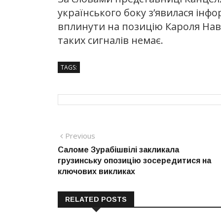
українського боку з’явилася інфо
вплинути на позицію Кароля Навр
таких сигналів немає.
TAGS:
Навігація
Previous
Previous
post:
Саломе Зурабішвілі закликала
записів
грузинську опозицію зосередитися на
ключових викликах
RELATED POSTS