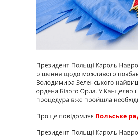
Президент Польщі Кароль Навр
рішення щодо можливого позбав
Володимира Зеленського найвищ
ордена Білого Орла. У Канцелярі
процедура вже пройшла необхідн
Про це повідомляє
Польське ра
Президент Польщі Кароль Навр