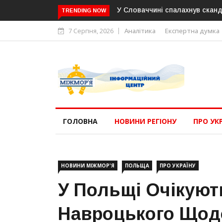
У Словаччині спалахнув сканд
TRENDING NOW
7 Серпня, 2026
Аналітика
Експертна думка
ГОЛОВНА
НОВИНИ РЕГІОНУ
ПРО УК
НОВИНИ МІЖМОР'Я
ПОЛЬЩА
ПРО УКРАЇНУ
У Польщі Очікуют
Навроцького Щод