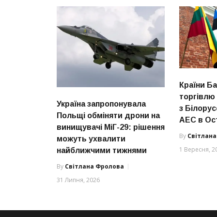
Країни Ба
торгівлю
Україна запропонувала
з Білорус
Польщі обміняти дрони на
АЕС в Ос
винищувачі МіГ-29: рішення
By
Світлан
можуть ухвалити
1 Вересня, 2
найближчими тижнями
By
Світлана Фролова
31 Липня, 2026