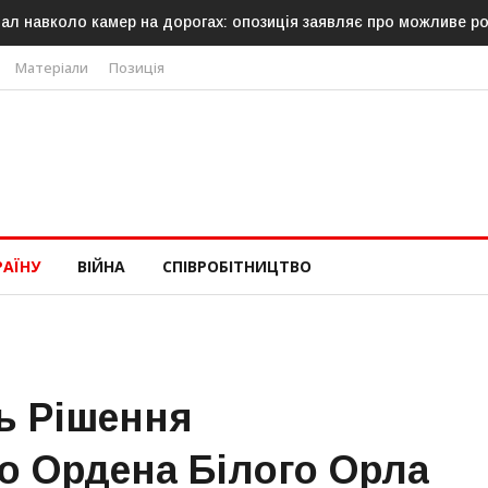
ал навколо камер на дорогах: опозиція заявляє про можливе р
Матеріали
Позиція
РАЇНУ
ВІЙНА
СПІВРОБІТНИЦТВО
ь Рішення
о Ордена Білого Орла