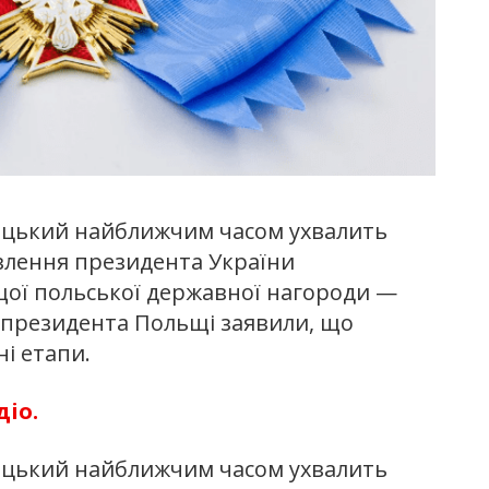
оцький найближчим часом ухвалить
лення президента України
ої польської державної нагороди —
ї президента Польщі заявили, що
і етапи.
діо.
оцький найближчим часом ухвалить