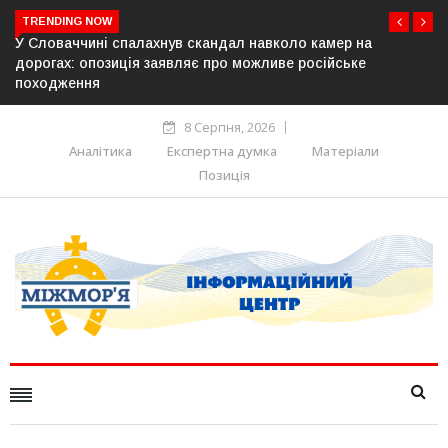
TRENDING NOW
спалахнув скандал навколо камер на
У Молдові готують
иція заявляє про можливе російське
постачання газу д
8 Серпня, 2026
Аналітика
Експертна думка
Матеріали
Позиція