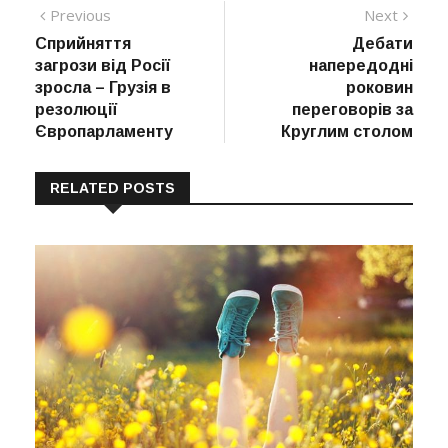
Навігація
Previous
Next
Previous
Next
post:
post:
Сприйняття
Дебати
записів
загрози від Росії
напередодні
зросла – Грузія в
роковин
резолюції
переговорів за
Європарламенту
Круглим столом
RELATED POSTS