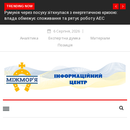
TRENDING NOW
ю:
Латвія готова направити до 20 військових для операцій із
розблокування Ормузької протоки
6 Серпня, 2026
Аналітика
Експертна думка
Матеріали
Позиція