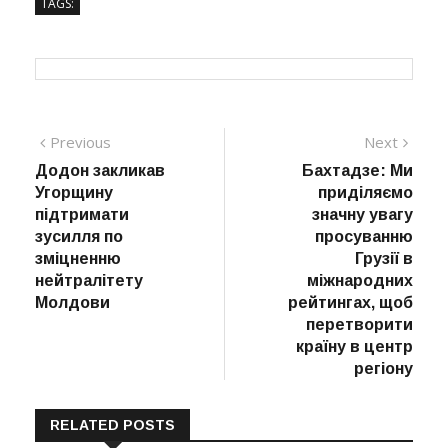
TAGS:
Навігація
Previous
Next
Previous
Next
post:
post:
Додон закликав
Бахтадзе: Ми
записів
Угорщину
приділяємо
підтримати
значну увагу
зусилля по
просуванню
зміцненню
Грузії в
нейтралітету
міжнародних
Молдови
рейтингах, щоб
перетворити
країну в центр
регіону
RELATED POSTS