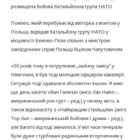
розміщена бойова батальйонна група НАТО.
Помпео, який перебуває від вівторка з візитом у
Польщі, відвідав батальйону групу НАТО у
місцевості Бемово-Піскє спільно з міністром
закордонних справ Польщі Яцеком Чапутовичем.
«30 років тому я патрулював „залізну завісу” у
Німеччині, я був тоді молодим офіцером кавалерії.
Ситуація тоді здавалася абсолютно іншою. Я маю
ще десь касети «Ван Галена» (англ. Van Halen –
американський рок-гурт – ред.) у своєму авто, а
також відеокасету з «Найкращим стрільцем» (англ.
Top Gun – американський бойовик і драма – ред.),
але багато відтоді змінилося. У мої часи генерали
були дуже стурбовані радянським вторгненням у