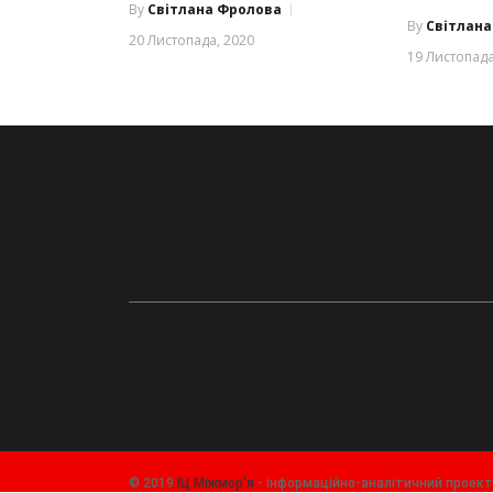
By
Світлана Фролова
By
Світлан
20 Листопада, 2020
19 Листопада
© 2019
ІЦ Міжмор'я
- інформаційно-аналітичний проек