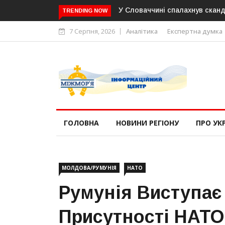
У Словаччині спалахнув сканд
TRENDING NOW
7 Серпня, 2026
Аналітика
Експертна думка
ГОЛОВНА
НОВИНИ РЕГІОНУ
ПРО УК
МОЛДОВА/РУМУНІЯ
НАТО
Румунія Виступає
Присутності НАТО