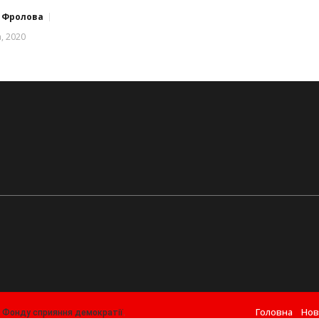
а Фролова
, 2020
Головна
Нов
т
Фонду сприяння демократії
.