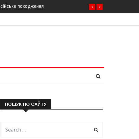
осійське походження
У Молдові готують план дій на випадок при
ПОШУК ПО САЙТУ