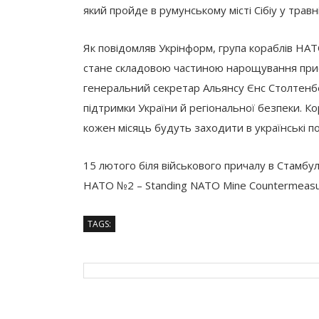
який пройде в румунському місті Сібіу у травн
Як повідомляв Укрінформ, група кораблів НАТ
стане складовою частиною нарощування прису
генеральний секретар Альянсу Єнс Столтенбер
підтримки України й регіональної безпеки. К
кожен місяць будуть заходити в українські п
15 лютого біля військового причалу в Стамбул
НАТО №2 – Standing NATO Mine Countermeasu
TAGS: