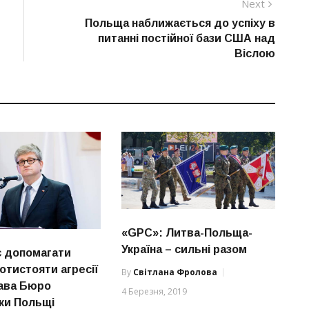
Next
Next
post:
Польща наближається до успіху в
питанні постійної бази США над
Віслою
«GPC»: Литва-Польща-
Україна – сильні разом
 допомагати
ротистояти агресії
By
Світлана Фролова
лава Бюро
4 Березня, 2019
ки Польщі