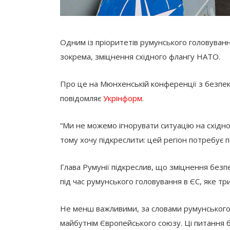
Одним із пріоритетів румунського головуван
зокрема, зміцнення східного флангу НАТО.
Про це на Мюнхенській конференції з безпек
повідомляє
Укрінформ
.
“Ми не можемо ігнорувати ситуацію на східно
тому хочу підкреслити: цей регіон потребує п
Глава Румунії підкреслив, що зміцнення без
під час румунського головування в ЄС, яке тр
Не менш важливими, за словами румунського 
майбутнім Європейського союзу. Ці питання 