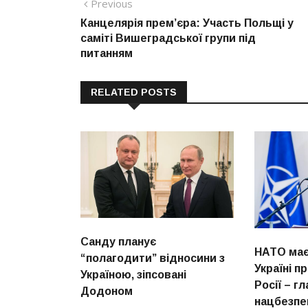
Навігація
Previous
Previous
post:
Канцелярія прем’єра: Участь Польщі у
записів
саміті Вишеградської групи під
питанням
RELATED POSTS
Санду планує
НАТО має
“полагодити” відносини з
Україні п
Україною, зіпсовані
Росії – г
Додоном
нацбезпе