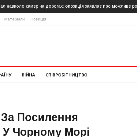
ал навколо камер на дорогах: опозиція заявляє про можливе р
Матеріали
Позиція
РАЇНУ
ВІЙНА
СПІВРОБІТНИЦТВО
 За Посилення
 У Чорному Морі