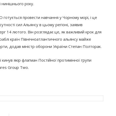
і нинішнього року.
О готується провести навчання у Чорному морі, і це
тності сил Альянсу в цьому регіоні, заявив
г 14 лютого. Він розглядає це, як важливий крок для
ораблі країн Північноатлантичного альянсу майже
орти, додав міністр оборони України Степан Полторак.
і кинув якір флагман Постійної протимінної групи
res Group Two.