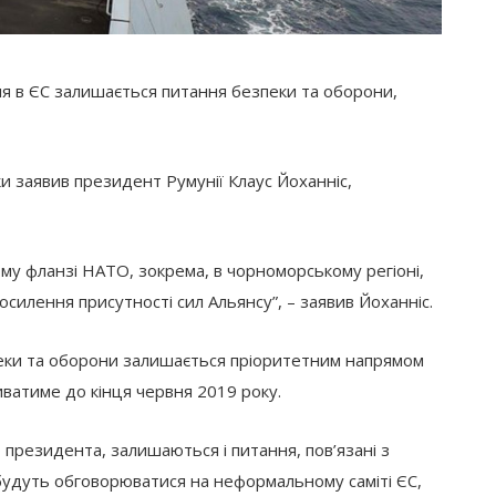
ня в ЄС залишається питання безпеки та оборони,
и заявив президент Румунії Клаус Йоханніс,
му фланзі НАТО, зокрема, в чорноморському регіоні,
осилення присутності сил Альянсу”, – заявив Йоханніс.
пеки та оборони залишається пріоритетним напрямом
иватиме до кінця червня 2019 року.
президента, залишаються і питання, пов’язані з
будуть обговорюватися на неформальному саміті ЄС,