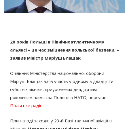
20 років Польщі в Північноатлантичному
альянсі – це час зміцнення польської безпеки, –
заявив міністр Маріуш Блащак
Очільник Міністерства національної оборони
Маріуш Блащак взяв участь у одному з двадцяти
суботніх пікніків, приурочених двадцятим
роковинам членства Польщі в НАТО, передає
Польське радіо.
При нагоді заходів у 23-й Базі тактичної авіації в
Мінську
Мазовєцькому міністр Маріуш