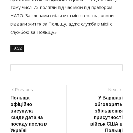
тому числі 73 полягли під час місій під прапором
НАТО. За словами очільника міністерства, «вони
віддали життя за Польщу, адже служба в місії є
службою за Польщу».
TAGS:
Навігація
Previous
Next
Previous
Next
post:
post:
Польща
У Варшаві
записів
офіційно
обговорять
висунула
збільшення
кандидата на
присутності
посаду посла в
військ США в
Україні
Польщі