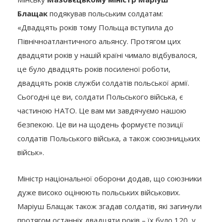
Блащак
подякував польським солдатам:
«Двадцять років тому Польща вступила до
Північноатлантичного альянсу. Протягом цих
двадцяти років у нашій країні чимало відбувалося,
це було двадцять років посиленої роботи,
двадцять років служби солдатів польської армії.
Сьогодні це ви, солдати Польського війська, є
частиною НАТО. Це вам ми завдячуємо нашою
безпекою. Це ви на щодень формуєте позиції
солдатів Польського війська, а також союзницьких
військ».
Міністр національної оборони додав, що союзники
дуже високо оцінюють польських військових.
Маріуш Блащак також згадав солдатів, які загинули
протягом останніх двадцяти років – їх було 120, у