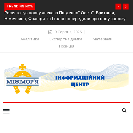
TRENDING NOW
ї: Британія,
Естонія посилює кордон із Росією: облаштов
про нову загрозу
прикордонної інфраструктури
9 Серпня, 2026
Аналітика
Експертна думка
Матеріали
Позиція