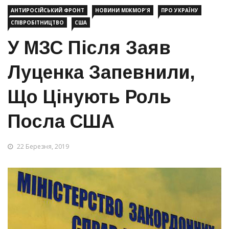
АНТИРОСІЙСЬКИЙ ФРОНТ
НОВИНИ МІЖМОР'Я
ПРО УКРАЇНУ
СПІВРОБІТНИЦТВО
США
У МЗС Після Заяв
Луценка Запевнили,
Що Цінують Роль
Посла США
22 Березня, 2019