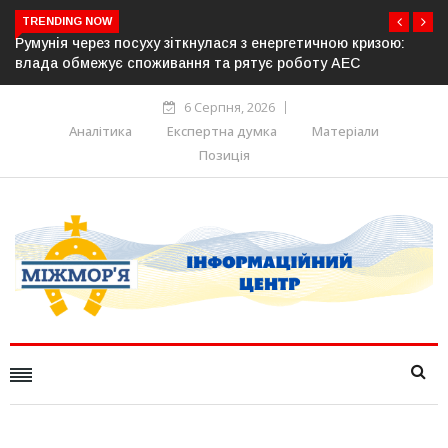
TRENDING NOW
ою кризою:
Латвія готова направити до 20 військових для опе
 АЕС
розблокування Ормузької протоки
6 Серпня, 2026
Аналітика
Експертна думка
Матеріали
Позиція