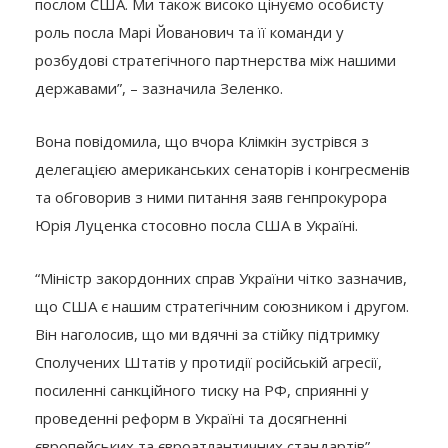
послом США. Ми також високо цінуємо особисту
роль посла Марі Йованович та її команди у
розбудові стратегічного партнерства між нашими
державами”, – зазначила Зеленко.
Вона повідомила, що вчора Клімкін зустрівся з
делегацією американських сенаторів і конгресменів
та обговорив з ними питання заяв генпрокурора
Юрія Луценка стосовно посла США в Україні.
“Міністр закордонних справ України чітко зазначив,
що США є нашим стратегічним союзником і другом.
Він наголосив, що ми вдячні за стійку підтримку
Сполучених Штатів у протидії російській агресії,
посиленні санкційного тиску на РФ, сприянні у
проведенні реформ в Україні та досягненні
європейських та євроатлантичних стандартів”, –