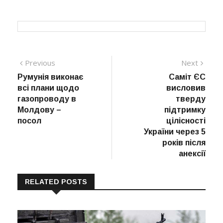
Навігація
Previous
Next
Previous
Next
post:
post:
Румунія виконає
Саміт ЄС
записів
всі плани щодо
висловив
газопроводу в
тверду
Молдову –
підтримку
посол
цілісності
України через 5
років після
анексії
RELATED POSTS