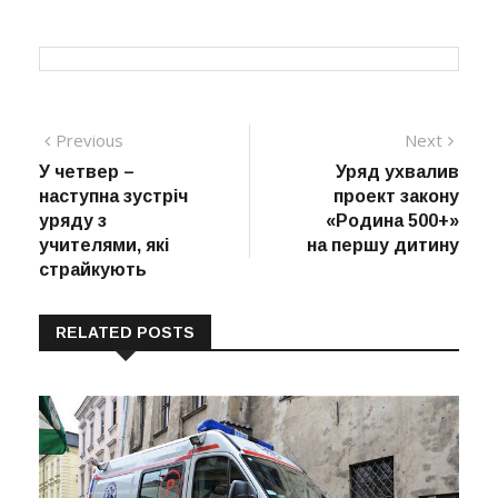
Навігація
Previous
Next
Previous
Next
post:
post:
У четвер –
Уряд ухвалив
записів
наступна зустріч
проект закону
уряду з
«Родина 500+»
учителями, які
на першу дитину
страйкують
RELATED POSTS