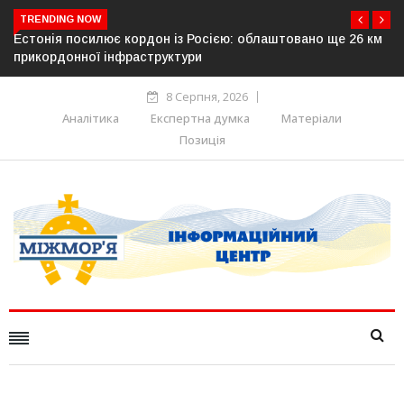
TRENDING NOW
ює кордон із Росією: облаштовано ще 26 км
У Словаччині спал
інфраструктури
дорогах: опозиція
походження
8 Серпня, 2026
Аналітика
Експертна думка
Матеріали
Позиція