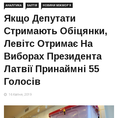
АНАЛІТИКА
БАЛТІЯ
НОВИНИ МІЖМОР'Я
Якщо Депутати
Стримають Обіцянки,
Левітс Отримає На
Виборах Президента
Латвії Принаймні 55
Голосів
16 Квітня, 2019