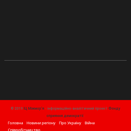
© 2019
ІЦ Міжмор'я
- інформаційно-аналітичний проект
Фонду
сприяння демократії
.
Головна
Новини регіону
Про Україну
Війна
Співробітництво