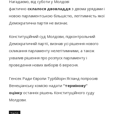
Нагадаємо, від суботи у Молдові
фактично
склалося двовладдя
з двома урядами і
новою парламентською більшістю, легітимність якої
Демократична партія не визнає.
Конституційний суд Молдови, підконтрольний
Демократичній партії, визнав усі рішення нового
скликання парламенту нелегітимними, а також
ухвалив рішення про розпуск парламенту і
проведення нових виборів 6 вересня.
Генсек Ради Європи Турбйорн Ягланд попросив
Венеціанську комісію надати
“термінову”
оцінку
останніх рішень Конституційного суду
Молдови.
TAGS: