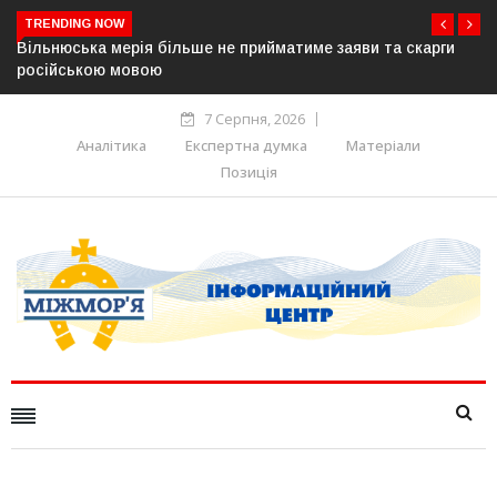
TRENDING NOW
аяви та скарги
В Угорщині можуть обрати нового президента
серпня — фракція «Тиси»
7 Серпня, 2026
Аналітика
Експертна думка
Матеріали
Позиція