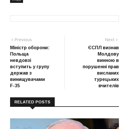
Навігація
Previous
Next
Previous
Next
post:
post:
Міністр оборони:
ЄСПЛ визнав
записів
Польща
Молдову
невдовзі
винною в
вступить у групу
порушенні прав
держав з
висланих
винищувачами
турецьких
F-35
вчителів
RELATED POSTS