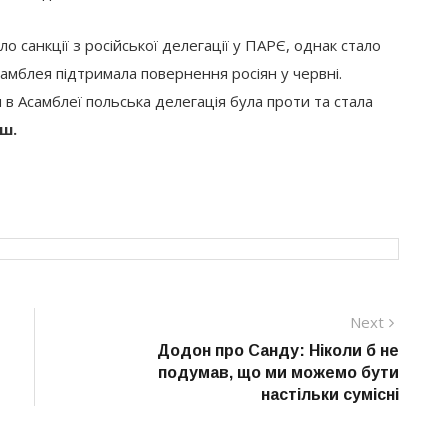
о санкції з російської делегації у ПАРЄ, однак стало
самблея підтримала повернення росіян у червні.
 в Асамблеї польська делегація була проти та стала
ш.
Next
Next
post:
Додон про Санду: Ніколи б не
подумав, що ми можемо бути
настільки сумісні