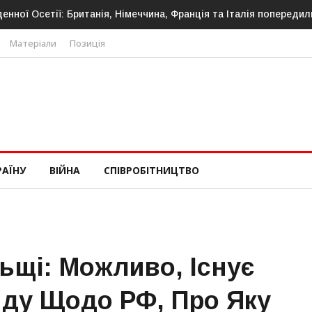
сетії: Британія, Німеччина, Франція та Італія попередили про но
Матеріали
Позиція
РАЇНУ
ВІЙНА
СПІВРОБІТНИЦТВО
ьщі: Можливо, Існує
яду Щодо РФ, Про Яку