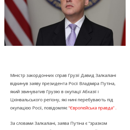
Міністр закордонних справ Грузії Давид Залкаліані
відкинув заяву президента Росії Владіміра Путіна,
який звинуватив Грузію в окупації Абхазії і
Цхінвальського регіону, які нині перебувають під
окупацією Росії, повідомляє
“Європейська правда” .
За словами Залкаліані, заява Путіна є “зразком