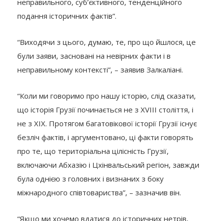
неправильного, суб’єктивного, тенденційного
подання історичних фактів”.
“Виходячи з цього, думаю, те, про що йшлося, це
були заяви, засновані на невірних факти і в
неправильному контексті”, – заявив Залкаліані.
“Коли ми говоримо про нашу історію, слід сказати,
що історія Грузії починається не з XVIII століття, і
не з XIX. Протягом багатовікової історії Грузії існує
безліч фактів, і аргументовано, ці факти говорять
про те, що територіальна цілісність Грузії,
включаючи Абхазію і Цхінвальський регіон, завжди
була однією з головних і визнаних з боку
міжнародного співтовариства”, – зазначив він.
“Якщо ми хочемо вдатися до історичних нетрів,