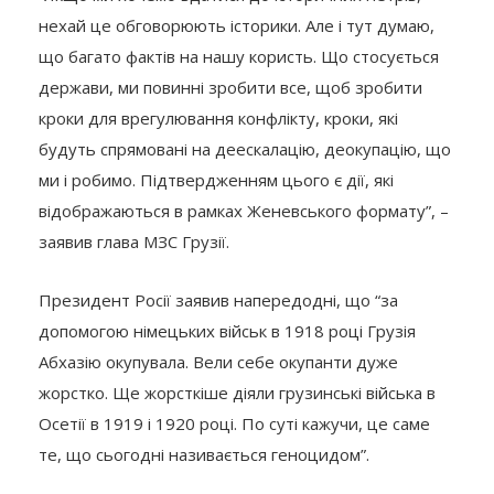
нехай це обговорюють історики. Але і тут думаю,
що багато фактів на нашу користь. Що стосується
держави, ми повинні зробити все, щоб зробити
кроки для врегулювання конфлікту, кроки, які
будуть спрямовані на деескалацію, деокупацію, що
ми і робимо. Підтвердженням цього є дії, які
відображаються в рамках Женевського формату”, –
заявив глава МЗС Грузії.
Президент Росії заявив напередодні, що “за
допомогою німецьких військ в 1918 році Грузія
Абхазію окупувала. Вели себе окупанти дуже
жорстко. Ще жорсткіше діяли грузинські війська в
Осетії в 1919 і 1920 році. По суті кажучи, це саме
те, що сьогодні називається геноцидом”.