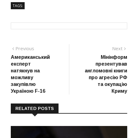
TAGS:
Навігація
Previous
Next
Previous
Next
post:
post:
Американський
Мінінформ
записів
експерт
презентував
натякнув на
англомовні книги
можливу
про агресію РФ
закупівлю
та окупацію
Україною F-16
Криму
RELATED POSTS