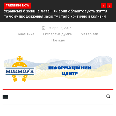
TRENDING NOW
ть життя
У понад 25 містах Польщі відбудуться акції на підт
ажливим
українців: виступлять проти агресії та ненависті
9 Серпня, 2026
Аналітика
Експертна думка
Матеріали
Позиція