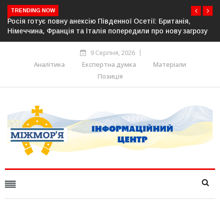
TRENDING NOW
Естонія посилює кордон із Росією: облаштовано ще 26 км
озу
прикордонної інфраструктури
9 Серпня, 2026
Аналітика
Експертна думка
Матеріали
Позиція