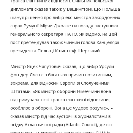
трансатлантичних відносин. Очільник польської
дипломатії сказав також у Вашингтоні, що Польща
шанує рішення про вибір екс-міністра закордонних
справ Румунії Мірчи Джоане на посаду заступника
генерального секретаря НАТО. Як відомо, на цей
пост претендував також чинний голова Канцелярії
президента Польщі Кшиштоф Щерський.
Міністр Яцек Чапутович сказав, що вибір Урсули
фон дер Ляєн є з багатьох причин позитивним,
зокрема, для відносин Європи зі Сполученими
Штатами. «Як міністр оборони Німеччини вона
підтримувала тісні трансатлантичні відносини,
особливо в обороні. Вона це чудово розуміє», –
сказав міністр під час зустрічі із журналістами в
осідку Атлантичної ради (Atlantic Council), де він
взяв участь у дискусії на тему відносин США із