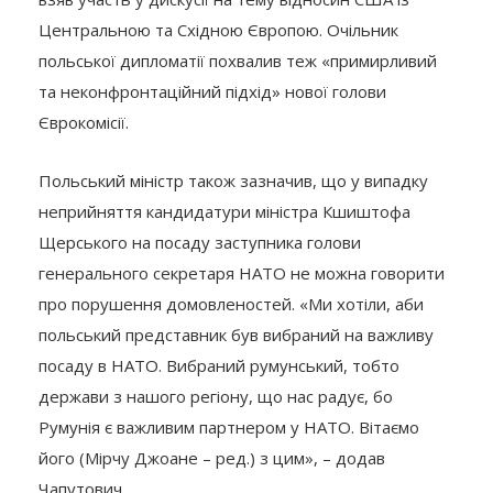
Центральною та Східною Європою. Очільник
польської дипломатії похвалив теж «примирливий
та неконфронтаційний підхід» нової голови
Єврокомісії.
Польський міністр також зазначив, що у випадку
неприйняття кандидатури міністра Кшиштофа
Щерського на посаду заступника голови
генерального секретаря НАТО не можна говорити
про порушення домовленостей. «Ми хотіли, аби
польський представник був вибраний на важливу
посаду в НАТО. Вибраний румунський, тобто
держави з нашого регіону, що нас радує, бо
Румунія є важливим партнером у НАТО. Вітаємо
його (Мірчу Джоане – ред.) з цим», – додав
Чапутович.