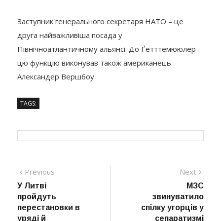
Заступник генерального секретаря НАТО – це
друга найважливіша посада у
Північноатлантичному альянсі. До Ґетттемююлер
цю функцію виконував також американець
Александер Вершбоу.
TAGS:
Навігація
Previous
Next
Previous
Next
post:
post:
У Литві
МЗС
записів
пройдуть
звинуватило
перестановки в
спілку угорців у
уряді й
сепаратизмі