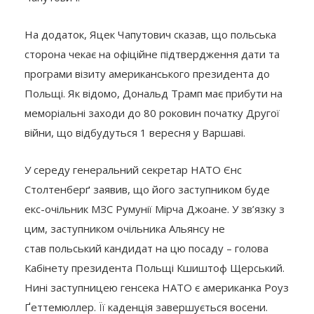
На додаток, Яцек Чапутович сказав, що польська
сторона чекає на офіційне підтвердження дати та
програми візиту американського президента до
Польщі. Як відомо, Дональд Трамп має прибути на
меморіальні заходи до 80 роковин початку Другої
війни, що відбудуться 1 вересня у Варшаві.
У середу генеральний секретар НАТО Єнс
Столтенберґ заявив, що його заступником буде
екс-очільник МЗС Румунії Мірча Джоане. У зв’язку з
цим, заступником очільника Альянсу не
став польський кандидат на цю посаду – голова
Кабінету президента Польщі Кшиштоф Щерський.
Нині заступницею генсека НАТО є американка Роуз
Ґеттемюллер. Її каденція завершується восени.