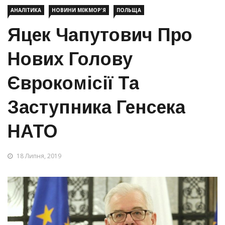
АНАЛІТИКА
НОВИНИ МІЖМОР'Я
ПОЛЬЩА
Яцек Чапутович Про
Нових Голову
Єврокомісії Та
Заступника Генсека
НАТО
18 Липня, 2019