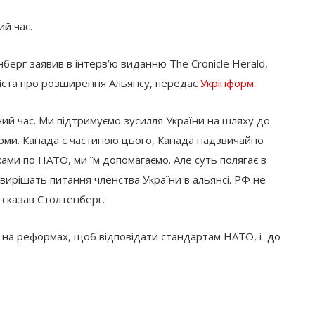
й час.
ерг заявив в інтерв’ю виданню The Cronicle Herald,
ліста про розширення Альянсу, передає
Укрінформ.
ий час. Ми підтримуємо зусилля України на шляху до
рми. Канада є частиною цього, Канада надзвичайно
ами по НАТО, ми їм допомагаємо. Але суть полягає в
вирішать питання членства України в альянсі. РФ не
 сказав Столтенберг.
а на реформах, щоб відповідати стандартам НАТО, і до