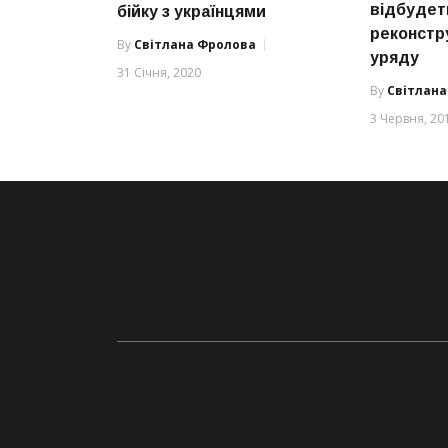
відбудет
бійку з українцями
реконстр
By
Світлана Фролова
уряду
31 Січня, 2020
By
Світлан
3 Червня, 20