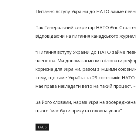
Питання вступу України до НАТО займе певни
Так Генеральний секретар НАТО Єнс Столтенб
відповідаючи на питання канадського журна
“Питання вступу України до НАТО займе певн
членства. Ми допомагаємо їм втілювати рефо
корисна для України, разом з іншими союзник
тому, що саме Україна та 29 союзників НАТО 
має права накладати вето на такий процес”, –
За його словами, наразі Україна зосереджен
цього “має бути прикута головна увага”.
TAGS: