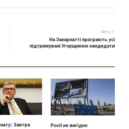
Next
Next
post:
На Закарпатті програють усі
підтримувані Угорщиною кандидати
енату: Завтра
Росії не вигідно