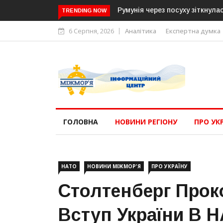
Румунія через посуху зіткнул
TRENDING NOW
6 Серпня, 2026
Аналітика
Експертна думка
ГОЛОВНА
НОВИНИ РЕГІОНУ
ПРО УК
НАТО
НОВИНИ МІЖМОР'Я
ПРО УКРАЇНУ
Столтенберг Про
Вступ України В 