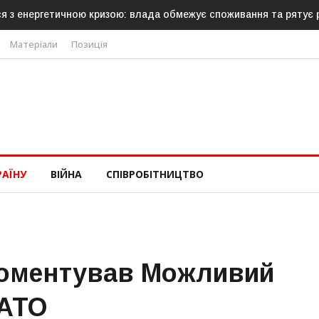
ася з енергетичною кризою: влада обмежує споживання та рятує
Матеріали
Позиція
РАЇНУ
ВІЙНА
СПІВРОБІТНИЦТВО
коментував Можливий
НАТО