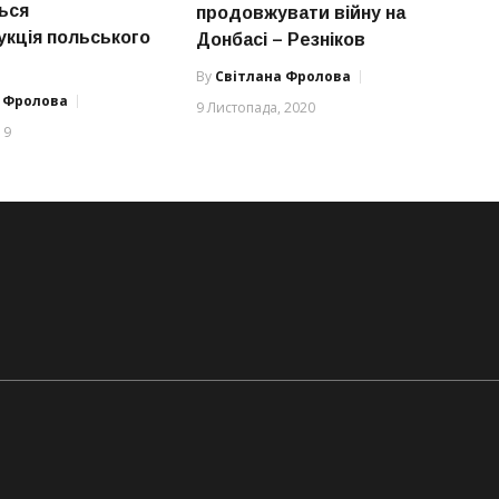
ься
продовжувати війну на
укція польського
Донбасі – Резніков
By
Світлана Фролова
а Фролова
9 Листопада, 2020
19