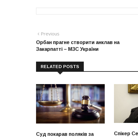
Навігація
Previous
Previous
post:
Орбан прагне створити анклав на
записів
Закарпатті – МЗС України
RELATED POSTS
Спікер С
Суд покарав поляків за