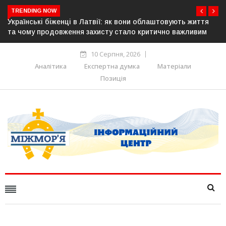
TRENDING NOW
ують життя
У понад 25 містах Польщі відбудуться акції на під
 важливим
українців: виступлять проти агресії та ненависті
10 Серпня, 2026
Аналітика
Експертна думка
Матеріали
Позиція