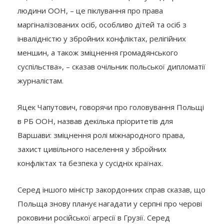
людини ООН, – це піклування про права
маргіналізованих осіб, особливо дітей та осіб з
інвалідністю у збройних конфліктах, релігійних
меншин, а також зміцнення громадянського
суспільства», – сказав очільник польської дипломатії
журналістам.
Яцек Чапутович, говорячи про головування Польщі
в РБ ООН, назвав декілька пріоритетів для
Варшави: зміцнення ролі міжнародного права,
захист цивільного населення у збройних
конфліктах та безпека у сусідніх країнах.
Серед іншого міністр закордонних справ сказав, що
Польща знову планує нагадати у серпні про черові
роковини російської агресії в Грузії. Серед