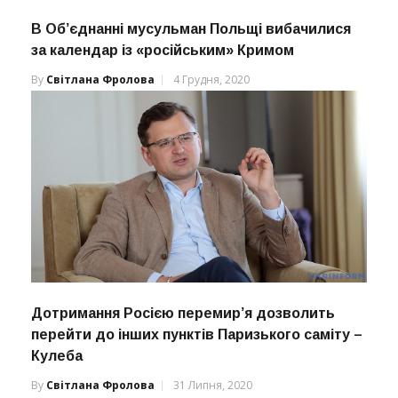
В Об’єднанні мусульман Польщі вибачилися
за календар із «російським» Кримом
By
Світлана Фролова
4 Грудня, 2020
Дотримання Росією перемир’я дозволить
перейти до інших пунктів Паризького саміту –
Кулеба
By
Світлана Фролова
31 Липня, 2020