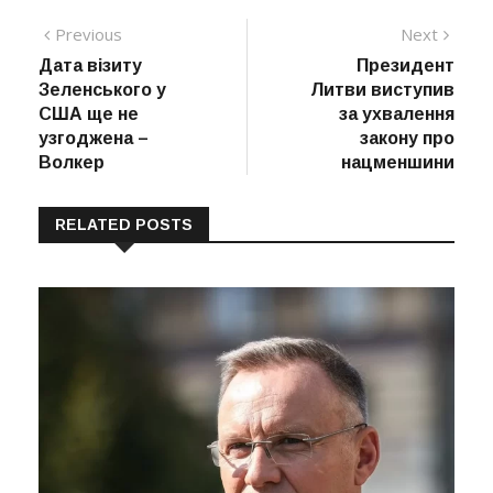
Навігація
Previous
Next
Previous
Next
post:
post:
Дата візиту
Президент
записів
Зеленського у
Литви виступив
США ще не
за ухвалення
узгоджена –
закону про
Волкер
нацменшини
RELATED POSTS