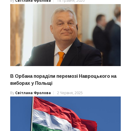
By
Світлана Фролова
18 Травня, 2020
В Орбана пораділи перемозі Навроцького на
виборах у Польщі
By
Світлана Фролова
2 Червня, 2025