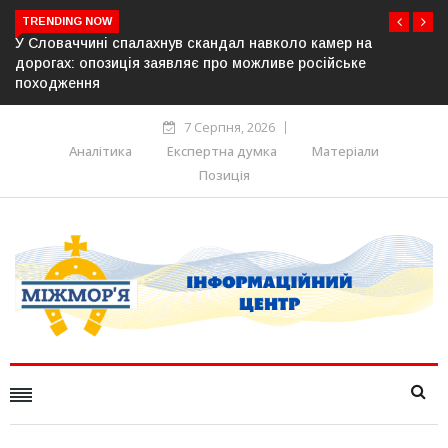
TRENDING NOW
ччині спалахнув скандал навколо камер на
У Молдові г
: опозиція заявляє про можливе російське
постачання 
ення
7 Серпня, 2026
Аналітика
Експертна думка
Матеріали
Позиція