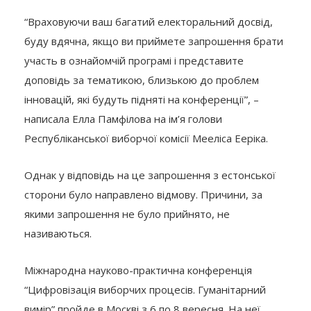
“Враховуючи ваш багатий електоральний досвід,
буду вдячна, якщо ви приймете запрошення брати
участь в ознайомчій програмі і представите
доповідь за тематикою, близькою до проблем
інновацій, які будуть підняті на конференції”, –
написала Елла Памфілова на ім’я голови
Республіканської виборчої комісії Мееліса Ееріка.
Однак у відповідь на це запрошення з естонської
сторони було направлено відмову. Причини, за
якими запрошення не було прийнято, не
називаються.
Міжнародна науково-практична конференція
“Цифровізація виборчих процесів. Гуманітарний
вимір” пройде в Москві з 6 по 8 вересня. На неї