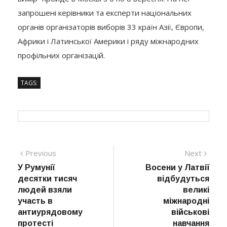
запрошені керівники та експерти національних
органів організаторів виборів 33 країн Азії, Європи,
Африки і Латинської Америки і ряду міжнародних
профільних організацій.
TAGS:
Навігація
Previous
Next
Previous
Next
post:
post:
У Румунії
Восени у Латвії
записів
десятки тисяч
відбудуться
людей взяли
великі
участь в
міжнародні
антиурядовому
військові
протесті
навчання