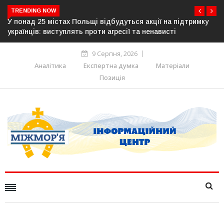
TRENDING NOW
 25 містах Польщі відбудуться акції на підтримку
Росія готує
ів: виступлять проти агресії та ненависті
Німеччина, 
9 Серпня, 2026
Аналітика
Експертна думка
Матеріали
Позиція