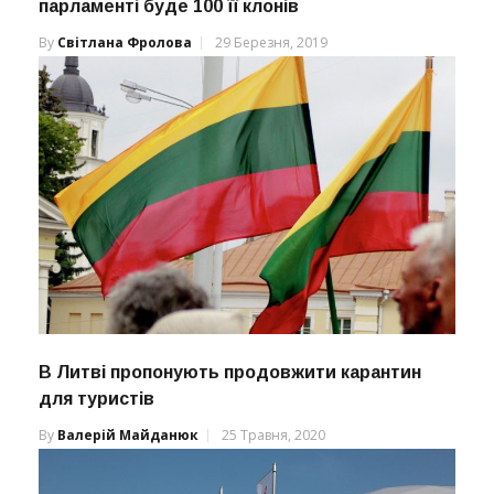
парламенті буде 100 її клонів
By
Світлана Фролова
29 Березня, 2019
В Литві пропонують продовжити карантин
для туристів
By
Валерій Майданюк
25 Травня, 2020