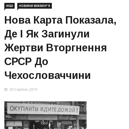
ІНШІ
НОВИНИ МІЖМОР'Я
Нова Карта Показала,
Де І Як Загинули
Жертви Вторгнення
СРСР До
Чехословаччини
20 Серпня, 2019