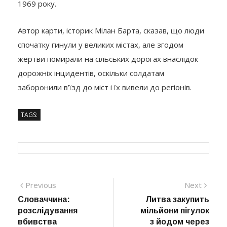
1969 року.
Автор карти, історик Мілан Барта, сказав, що люди
спочатку гинули у великих містах, але згодом
жертви помирали на сільських дорогах внаслідок
дорожніх інцидентів, оскільки солдатам
заборонили в’їзд до міст і їх вивели до регіонів.
TAGS:
Навігація
Previous
Next
Previous
Next
post:
post:
Словаччина:
Литва закупить
записів
розслідування
мільйони пігулок
вбивства
з йодом через