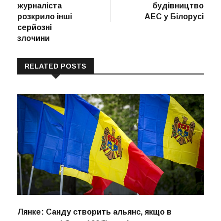
журналіста
будівництво
розкрило інші
АЕС у Білорусі
серйозні
злочини
RELATED POSTS
Лянке: Санду створить альянс, якщо в