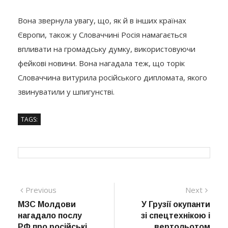
Вона звернула увагу, що, як й в інших країнах
Європи, також у Словаччині Росія намагається
впливати на громадську думку, використовуючи
фейкові новини. Вона нагадала теж, що торік
Словаччина витурила російського дипломата, якого
звинуватили у шпигунстві.
TAGS:
Навігація
Previous
Next
Previous
Next
post:
post:
МЗС Молдови
У Грузії окупанти
записів
нагадало послу
зі спецтехнікою і
РФ про російські
вертольотом