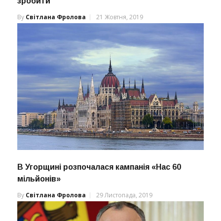
зробити
By
Світлана Фролова
21 Жовтня, 2019
В Угорщині розпочалася кампанія «Нас 60
мільйонів»
By
Світлана Фролова
29 Листопада, 2019