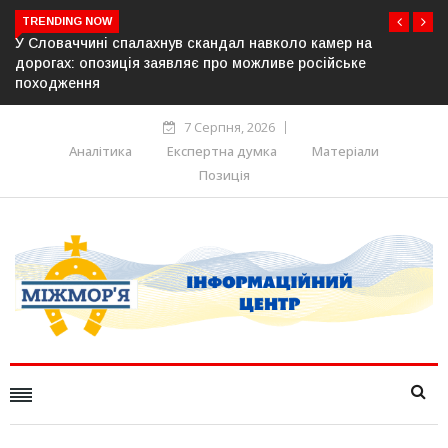
TRENDING NOW
амер на
У Молдові готують план дій на випадок припин
ійське
постачання газу до Придністров’я
7 Серпня, 2026
Аналітика
Експертна думка
Матеріали
Позиція