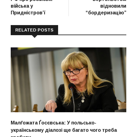
війська у
відновили
Придністров’ї
“бордеризацію”
RELATED POSTS
Малґожата Ґосєвська: У польсько-
українському діалозі ще багато чого треба