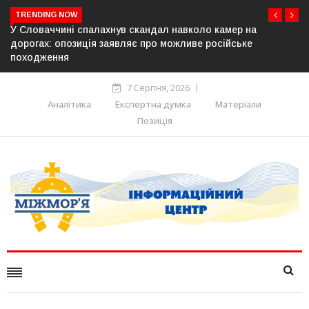
TRENDING NOW
ло камер на
У Молдові готують план дій на випадок пр
 російське
постачання газу до Придністров’я
7 Серпня, 2026
Аналітика
Експертна думка
Матеріали
Позиція