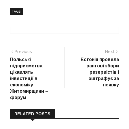
TAGS:
Навігація
Previous
Next
Previous
Next
post:
post:
Польські
Естонія провела
записів
підприємства
раптові збори
цікавлять
резервістів і
інвестиції в
оштрафує за
економіку
неявку
Житомирщини –
форум
RELATED POSTS