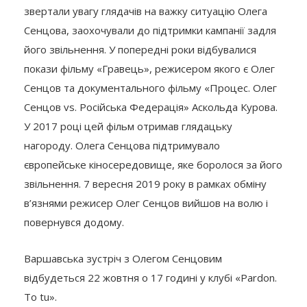
звертали увагу глядачів на важку ситуацію Олега
Сенцова, заохочували до підтримки кампанії задля
його звільнення. У попередні роки відбувалися
покази фільму «Гравець», режисером якого є Олег
Сенцов та документального фільму «Процес. Олег
Сенцов vs. Російська Федерація» Аскольда Курова.
У 2017 році цей фільм отримав глядацьку
нагороду. Олега Сенцова підтримувало
європейське кіносередовище, яке боролося за його
звільнення. 7 вересня 2019 року в рамках обміну
в’язнями режисер Олег Сенцов вийшов на волю і
повернувся додому.
Варшавська зустріч з Олегом Сенцовим
відбудеться 22 жовтня о 17 годині у клубі «Pardon.
To tu».