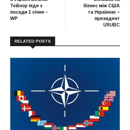
Тейлор піде з
бізнес між США
посади 1 січня –
та Україною –
WP
президент
USUBC
RELATED POSTS