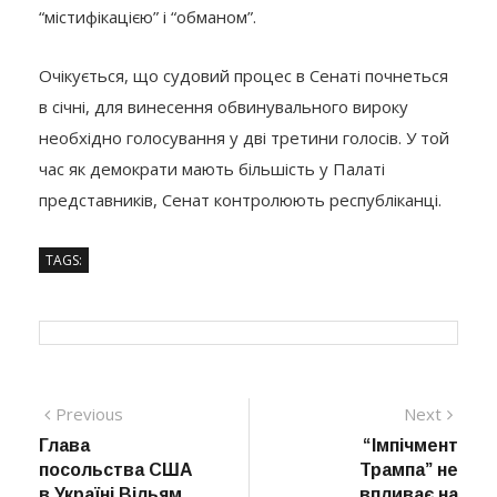
“містифікацією” і “обманом”.
Очікується, що судовий процес в Сенаті почнеться
в січні, для винесення обвинувального вироку
необхідно голосування у дві третини голосів. У той
час як демократи мають більшість у Палаті
представників, Сенат контролюють республіканці.
TAGS:
Навігація
Previous
Next
Previous
Next
post:
post:
Глава
“Імпічмент
записів
посольства США
Трампа” не
в Україні Вільям
впливає на