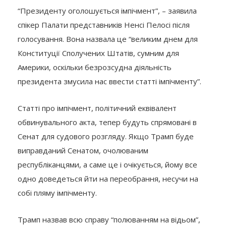
“Президенту оголошується імпічмент”, – заявила
спікер Палати представників Ненсі Пелосі після
голосування. Вона назвала це “великим днем для
Конституції Сполучених Штатів, сумним для
Америки, оскільки безрозсудна діяльність
президента змусила нас ввести статті імпічменту”.
Статті про імпічмент, політичний еквівалент
обвинувального акта, тепер будуть спрямовані в
Сенат для судового розгляду. Якщо Трамп буде
виправданий Сенатом, очолюваним
республіканцями, а саме це і очікується, йому все
одно доведеться йти на переобрання, несучи на
собі пляму імпічменту.
Трамп назвав всю справу “полюванням на відьом”,