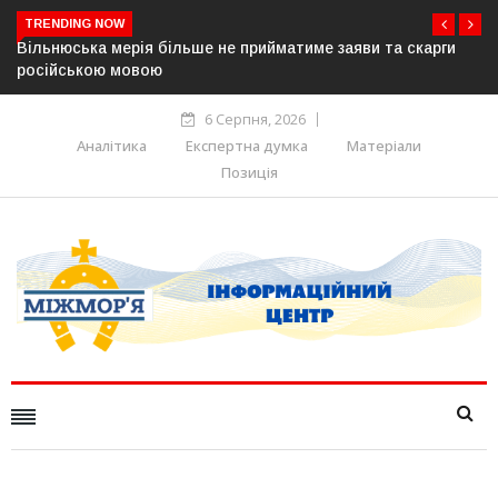
TRENDING NOW
 скарги
В Угорщині можуть обрати нового президента вже 11
серпня — фракція «Тиси»
6 Серпня, 2026
Аналітика
Експертна думка
Матеріали
Позиція