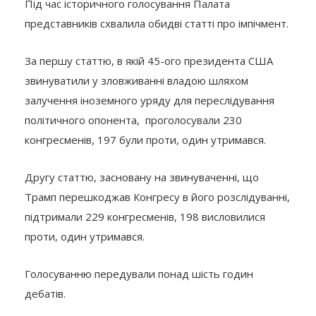
Під час історичного голосування Палата
представників схвалила обидві статті про імпічмент.
За першу статтю, в якій 45-ого президента США
звинуватили у зловживанні владою шляхом
залучення іноземного уряду для переслідування
політичного опонента, проголосували 230
конгресменів, 197 були проти, один утримався.
Другу статтю, засновану на звинуваченні, що
Трамп перешкоджав Конгресу в його розслідуванні,
підтримали 229 конгресменів, 198 висловилися
проти, один утримався.
Голосуванню передували понад шість годин
дебатів.