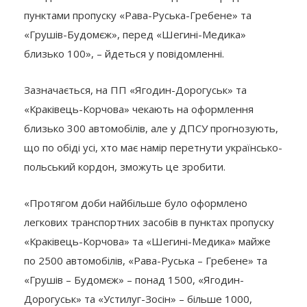
пунктами пропуску «Рава-Руська-Гребене» та
«Грушів-Будомєж», перед «Шегині-Медика»
близько 100», – йдеться у повідомленні.
Зазначається, на ПП «Ягодин-Дорогуськ» та
«Краківець-Корчова» чекають на оформлення
близько 300 автомобілів, але у ДПСУ прогнозують,
що по обіді усі, хто має намір перетнути українсько-
польський кордон, зможуть це зробити.
«Протягом доби найбільше було оформлено
легкових транспортних засобів в пунктах пропуску
«Краківець-Корчова» та «Шегині-Медика» майже
по 2500 автомобілів, «Рава-Руська – Гребене» та
«Грушів – Будомєж» – понад 1500, «Ягодин-
Дорогуськ» та «Устилуг-Зосін» – більше 1000,