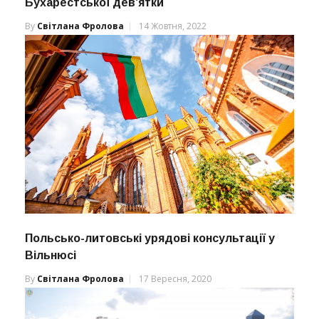
Бухарестської дев’ятки
By
Світлана Фролова
14 Жовтня, 2022
Польсько-литовські урядові консультації у
Вільнюсі
By
Світлана Фролова
17 Вересня, 2020