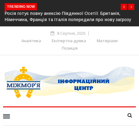
TRENDING NOW
 Британія,
Естонія посилює кордон із Росією: облаштован
о нову загрозу
прикордонної інфраструктури
8 Серпня, 2026
Аналітика
Експертна думка
Матеріали
Позиція