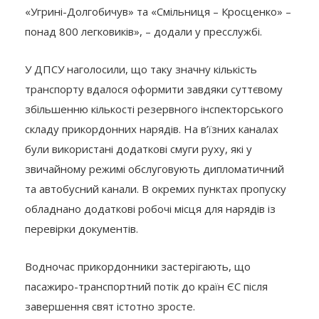
«Угрині-Долгобичув» та «Смільниця – Кросценко» –
понад 800 легковиків», – додали у пресслужбі.
У ДПСУ наголосили, що таку значну кількість
транспорту вдалося оформити завдяки суттєвому
збільшенню кількості резервного інспекторського
складу прикордонних нарядів. На в’їзних каналах
були використані додаткові смуги руху, які у
звичайному режимі обслуговують дипломатичний
та автобусний канали. В окремих пунктах пропуску
обладнано додаткові робочі місця для нарядів із
перевірки документів.
Водночас прикордонники застерігають, що
пасажиро-транспортний потік до країн ЄС після
завершення свят істотно зросте.