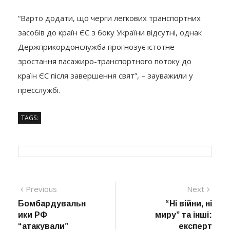
“Варто додати, що черги легкових транспортних
засобів до країн ЄС з боку України відсутні, однак
Держприкордонслужба прогнозує істотне
зростання пасажиро-транспортного потоку до
країн ЄС після завершення свят”, – зауважили у
пресслужбі.
TAGS:
Навігація
Previous
Next
Previous
Next
post:
post:
Бомбардувальн
“Ні війни, ні
записів
ики РФ
миру” та інші:
“атакували”
експерт