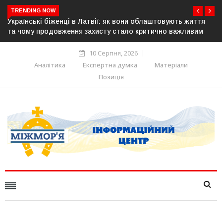
TRENDING NOW
вують життя
У понад 25 містах Польщі відбудуться акції на п
о важливим
українців: виступлять проти агресії та ненависті
10 Серпня, 2026
Аналітика
Експертна думка
Матеріали
Позиція