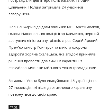
постраждали дев’ятеро поліцейських та один
цивільний. Поліція затримала 24 учасників
заворушень.
Нові Санжари відвідали очільник МВС Арсен Аваков,
голова Національної поліції Ігор Клименко, перший
заступник міністра внутрішніх справ Сергій Яровий,
Прем’єр-міністр Гончарук та міністр охорони
здоров’я Зоряна Скалецька, яка згодом прийняла
рішення провести два тижні в карантині з
евакуйованими з китайського Уханя громадянами.
Загалом з Уханя було евакуйовано 45 українців та
27 іноземців, які після двотижневого карантину
повернуться до своїх країн.
TAGS: