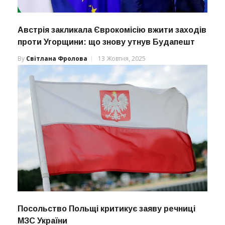
Австрія закликала Єврокомісію вжити заходів
проти Угорщини: що знову утнув Будапешт
By
Світлана Фролова
13 Жовтня, 2025
Посольство Польщі критикує заяву речниці
МЗС України