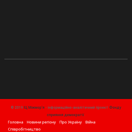
© 2019
ІЦ Міжмор'я
- інформаційно-аналітичний проект
Фонду
сприяння демократії
.
Головна
Новини регіону
Про Україну
Війна
Співробітництво