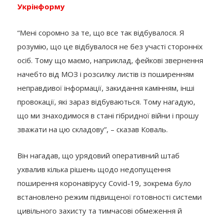
Укрінформу
“Мені соромно за те, що все так відбувалося. Я
розумію, що це відбувалося не без участі сторонніх
осіб. Тому що маємо, наприклад, фейкові звернення
начебто від МОЗ і розсилку листів із поширенням
неправдивої інформації, закидання камінням, інші
провокації, які зараз відбуваються. Тому нагадую,
що ми знаходимося в стані гібридної війни і прошу
зважати на цю складову”, – сказав Коваль.
Він нагадав, що урядовий оперативний штаб
ухвалив кілька рішень щодо недопущення
поширення коронавірусу Covid-19, зокрема було
встановлено режим підвищеної готовності системи
цивільного захисту та тимчасові обмеження й