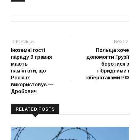
Навігація
Previous
Next
Previous
Next
post:
post:
Іноземні гості
Польща хоче
записів
параду 9 травня
допомогти Грузії
мають
боротися з
пам’ятати, що
гібридними і
Росія їх
кібератаками РФ
використовує —
Дробович
RELATED POSTS