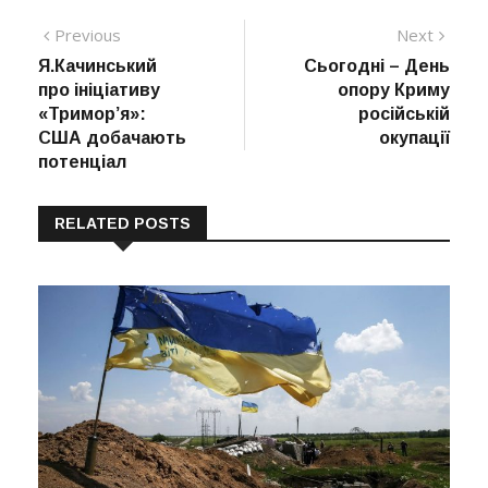
Навігація
Previous
Next
Previous
Next
post:
post:
Я.Качинський
Сьогодні – День
записів
про ініціативу
опору Криму
«Тримор’я»:
російській
США добачають
окупації
потенціал
RELATED POSTS