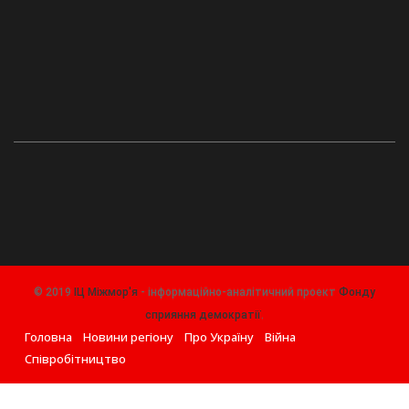
© 2019
ІЦ Міжмор'я
- інформаційно-аналітичний проект
Фонду
сприяння демократії
.
Головна
Новини регіону
Про Україну
Війна
Співробітництво