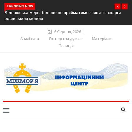
TRENDING NOW
ьше не прийматиме заяви та скарги
В Угорщині можуть обрати
серпня — фракція «Тиси»
6 Серпня, 2026
Аналітика
Експертна думка
Матеріали
Позиція