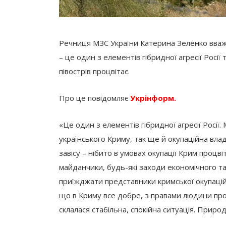
Речниця МЗС України Катерина Зеленко вважа
– це один з елементів гібридної агресії Росі
півострів процвітає.
Про це повідомляє
Укрінформ.
«Це один з елементів гібридної агресії Росії.
українського Криму, так ще й окупаційна вла
завісу – нібито в умовах окупації Крим процв
майданчики, будь-які заходи економічного т
приїжджати представники кримської окупацій
що в Криму все добре, з правами людини пробле
склалася стабільна, спокійна ситуація. Природ