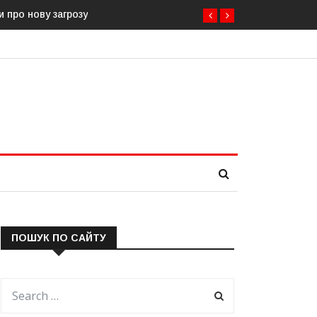
и про нову загрозу
ПОШУК ПО САЙТУ