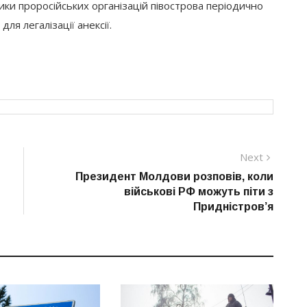
ики проросійських організацій півострова періодично
ля легалізації анексії.
Next
Next
post:
Президент Молдови розповів, коли
військові РФ можуть піти з
Придністров’я