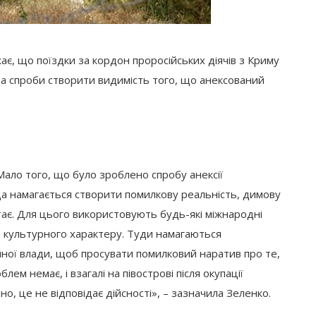
є, що поїздки за кордон проросійських діячів з Криму
ї та спроби створити видимість того, що анексований
 Мало того, що було зроблено спробу анексії
да намагається створити помилкову реальність, димову
ітає. Для цього використовують будь-які міжнародні
а культурного характеру. Туди намагаються
ної влади, щоб просувати помилковий наратив про те,
м немає, і взагалі на півострові після окупації
но, це не відповідає дійсності», – зазначила Зеленко.