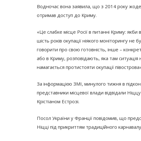
Водночас вона заявила, що з 2014 року жоде
отримав доступ до Криму.
«Це слабке місце Росії в питанні Криму: якби
шість років окупації ніякого моніторингу не б
говорити про свою готовність, інше – конкретн
або в Криму, розповідають, яка там ситуація 
намагається протистояти окупації півострова
За інформацією ЗМІ, минулого тижня в підконт
представники місцевої влади відвідали Ніцц
Крістіаном Естрозі.
Посол України у Франції повідомив, що предс
Ніцці під прикриттям традиційного карнавалу