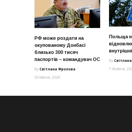
Польща н
РФ може роздати на
відновлю
окупованому Донбасі
внутрішн
близько 300 тисяч
паспортів – командувач ОС
By
Світлан
7 Жовтня, 20
By
Світлана Фролова
30 Квітня, 2020