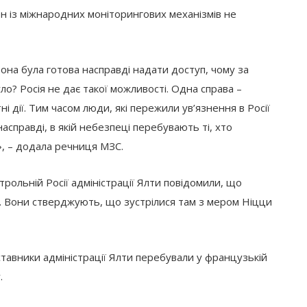
н із міжнародних моніторингових механізмів не
 вона була готова насправді надати доступ, чому за
уло? Росія не дає такої можливості. Одна справа –
і дії. Тим часом люди, які пережили ув’язнення в Росії
насправді, в якій небезпеці перебувають ті, хто
», – додала речниця МЗС.
рольній Росії адміністрації Ялти повідомили, що
у. Вони стверджують, що зустрілися там з мером Ніцци
тавники адміністрації Ялти перебували у французькій
.