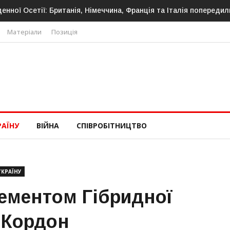
денної Осетії: Британія, Німеччина, Франція та Італія попередил
Матеріали
Позиція
РАЇНУ
ВІЙНА
СПІВРОБІТНИЦТВО
УКРАЇНУ
ементом Гібридної
а Кордон