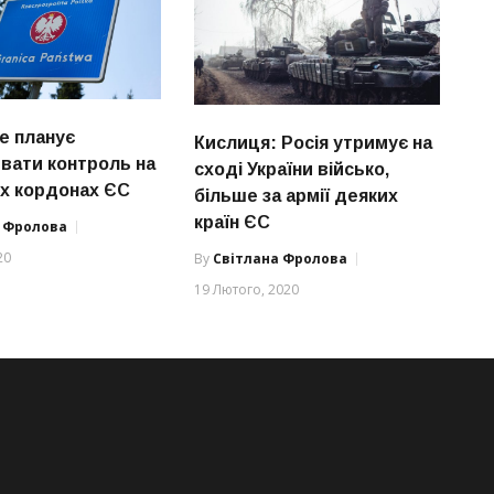
е планує
Кислиця: Росія утримує на
вати контроль на
сході України військо,
іх кордонах ЄС
більше за армії деяких
країн ЄС
а Фролова
20
By
Світлана Фролова
19 Лютого, 2020