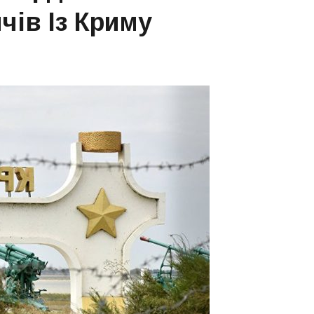
чів Із Криму