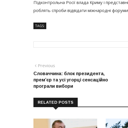
Підконтрольна Росії влада Криму і представн
роблять спроби відвідати міжнародні форуми д
TAGS:
Навігація
Previous
Previous
post:
Словаччина: блок президента,
записів
прем’єр та усі угорці сенсаційно
програли вибори
RELATED POSTS