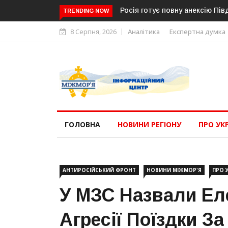
Росія готує повну анексію Пів
TRENDING NOW
8 Серпня, 2026
Аналітика
Експертна думка
ГОЛОВНА
НОВИНИ РЕГІОНУ
ПРО УК
АНТИРОСІЙСЬКИЙ ФРОНТ
НОВИНИ МІЖМОР'Я
ПРО 
У МЗС Назвали Ел
Агресії Поїздки З