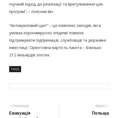
гнучкий підхід до реалізації та врегулювання цих
програм”, – пояснив він.
“Антикризовий щит” – це комплекс заходів, які в
умовах коронавірусної епідемії повинні
підтримувати підприємців, службовців та державні
інвестиції. Орієнтовна вартість пакета – близько
212 мільярдів злотих.
TAGS:
Навігація
Previous
Next
Previous
Next
post:
post:
Евакуація
Польща
записів