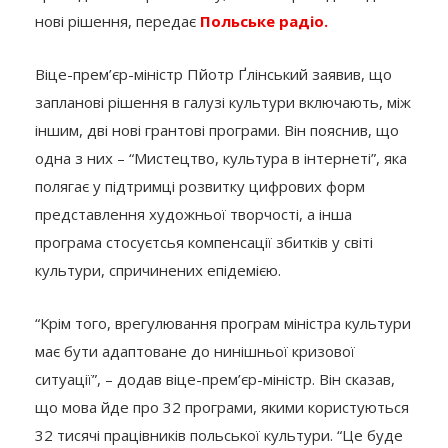
нові рішення, передає
Польське радіо.
Віце-прем’єр-міністр Пйотр Ґлінський заявив, що
запланові рішення в галузі культури включають, між
іншим, дві нові грантові програми. Він пояснив, що
одна з них – “Мистецтво, культура в інтернеті”, яка
полягає у підтримці розвитку цифрових форм
представлення художньої творчості, а інша
програма стосуєтсья компенсації збитків у світі
культури, спричинених епідемією.
“Крім того, врегулювання програм міністра культури
має бути адаптоване до нинішньої кризової
ситуації”, – додав віце-прем’єр-міністр. Він сказав,
що мова йде про 32 програми, якими користуються
32 тисячі працівників польської культури. “Це буде