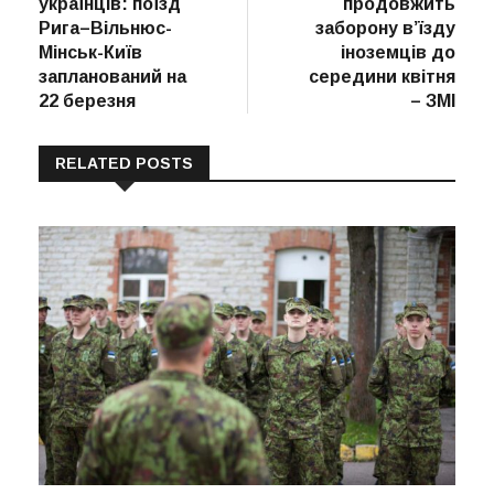
українців: поїзд
продовжить
Рига–Вільнюс-
заборону в’їзду
Мінськ-Київ
іноземців до
запланований на
середини квітня
22 березня
– ЗМІ
RELATED POSTS