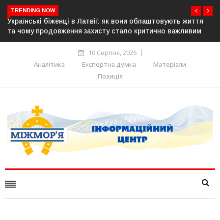
TRENDING NOW
товують життя
У понад 25 містах Польщі відбудуться акції на 
чно важливим
українців: виступлять проти агресії та ненависті
10 Серпня, 2026
Аналітика
Експертна думка
Матеріали
Позиція