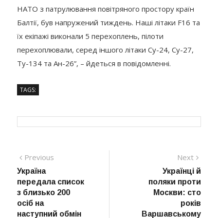
НАТО з патрулювання повітряного простору країн
Балтії, був напружений тиждень. Наші літаки F16 та
їх екіпажі виконали 5 перехоплень, пілоти
перехоплювали, серед іншого літаки Су-24, Су-27,
Ту-134 та Ан-26”, – йдеться в повідомленні.
TAGS:
Навігація
Previous
Next
Previous
Next
post:
post:
Україна
Українці й
записів
передала список
поляки проти
з близько 200
Москви: сто
осіб на
років
наступний обмін
Варшавському