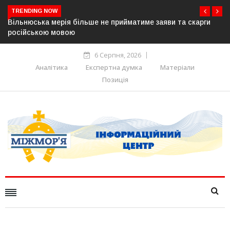
TRENDING NOW
Вільнюська мерія більше не прийматиме заяви та скарги
В Уг
російською мовою
сер
6 Серпня, 2026
Аналітика
Експертна думка
Матеріали
Позиція