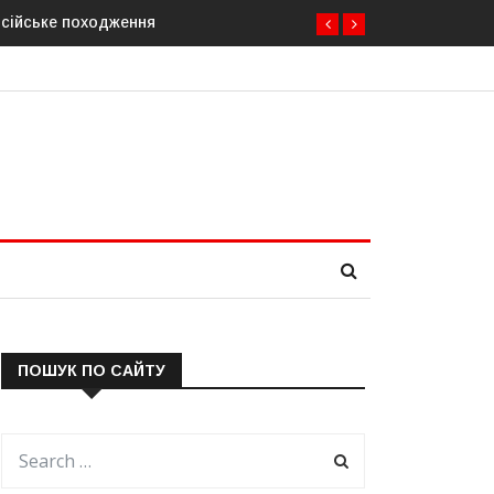
тачання газу до Придністров’я
ПОШУК ПО САЙТУ