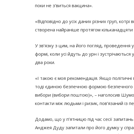
поки не з’виться вакцина».
«Відповідно до усіх даних різних груп, котрі
створена найраніше протягом кільканадцяти мі
У зв’язку з цим, на його погляд, проведення
формі, коли усі йдуть до урн і зустрічаютьс
два роки.
«І такою є моя рекомендація. Якщо політичні 
тоді єдиною безпечною формою безпечного 
вибори (вибори поштою)», – наголосив Шумовс
контакти між людьми і ризик, пов’язаний із п
Додамо, що у п’ятницю під час сесії запитан
Анджея Дуду запитали про його думку у справі