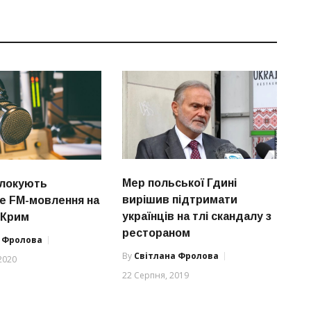
Мер польської Гдині
блокують
вирішив підтримати
ке FM-мовлення на
українців на тлі скандалу з
 Крим
рестораном
а Фролова
By
Світлана Фролова
2020
22 Серпня, 2019