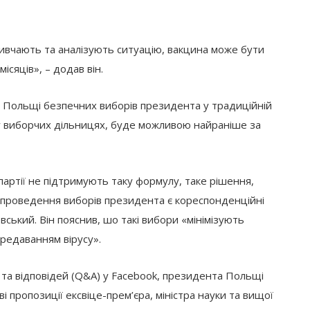
 вивчають та аналізують ситуацію, вакцина може бути
сяців», – додав він.
 у Польщі безпечних виборів президента у традиційній
я у виборчих дільницях, буде можливою найраніше за
партії не підтримують таку формулу, таке рішення,
проведення виборів президента є кореспонденційні
ький. Він пояснив, шо такі вибори «мінімізують
ередаванням вірусу».
ь та відповідей (Q&A) у Facebook, президента Польщі
 пропозиції ексвіце-прем’єра, міністра науки та вищої