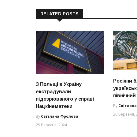
RELATED POSTS
Росіяни 
З Польщі в Україну
українсь
екстрадували
північний
підозрюваного у справі
By
Світлан
Нацкінематеки
20 Березня, 
By
Світлана Фролова
25 Вересня, 2024