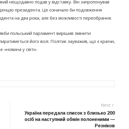
 який нещодавно подав у відставку. Він запропонував
каденцію президента. Це означало би подовження
идента на два роки, але без можливості переобрання.
якби польський парламент вирішив змінити
пиратиметься його волі. Політик зауважив, що є країни,
е «новина у світі».
Next
Next
post:
Україна передала список з близько 200
осіб на наступний обмін полоненими —
Резніков