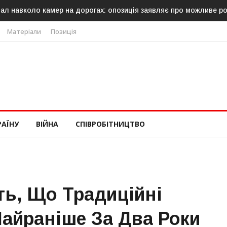
ходження
У Молдові готують план дій на випадок припинення пос
Матеріали
Позиція
РАЇНУ
ВІЙНА
СПІВРОБІТНИЦТВО
ь, Що Традиційні
айраніше За Два Роки