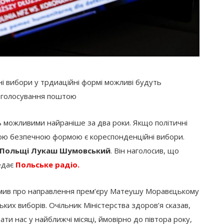
ні вибори у трдиаційні формі можливі будуть
 голосування поштою
ь можливими найраніше за два роки. Якщо політичні
ною безпечною формою є кореспонденційні вибори.
я Польщі Лукаш Шумовський
. Він наголосив, що
едає
Польське радіо.
омив про направлення прем’єру Матеушу Моравєцькому
х виборів. Очільник Міністерства здоров’я сказав,
ти нас у найближчі місяці, ймовірно до півтора року,