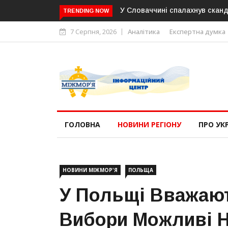
камер на дорогах: опозиція заявляє про можливе російське по
TRENDING NOW
7 Серпня, 2026
Аналітика
Експертна думка
ГОЛОВНА
НОВИНИ РЕГІОНУ
ПРО УК
НОВИНИ МІЖМОР'Я
ПОЛЬЩА
У Польщі Вважают
Вибори Можливі Н