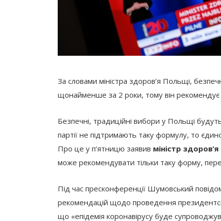
За словами міністра здоров’я Польщі, безпеч
щонайменше за 2 роки, тому він рекомендує
Безпечні, традиційні вибори у Польщі будут
партії не підтримають таку формулу, то єди
Про це у п’ятницю заявив
міністр здоров’
може рекомендувати тільки таку форму, пер
Під час пресконференції Шумовський повід
рекомендацій щодо проведення президентськи
що «епідемія коронавірусу буде супроводжува