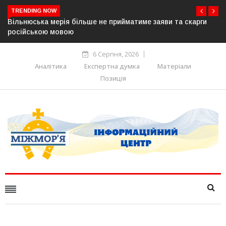
TRENDING NOW
ви та скарги
В Угорщині можуть обрати нового президента в
серпня — фракція «Тиси»
6 Серпня, 2026
Аналітика
Експертна думка
Матеріали
Позиція