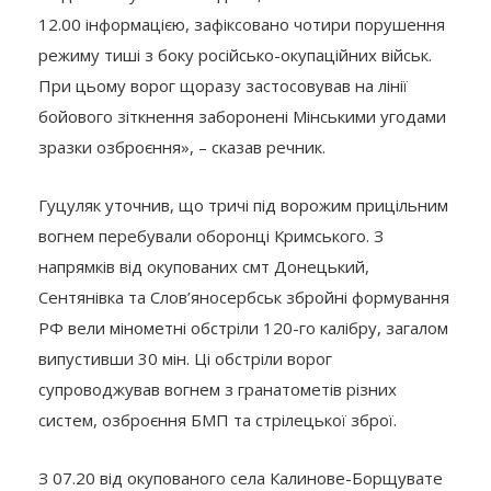
12.00 інформацією, зафіксовано чотири порушення
режиму тиші з боку російсько-окупаційних військ.
При цьому ворог щоразу застосовував на лінії
бойового зіткнення заборонені Мінськими угодами
зразки озброєння», – сказав речник.
Гуцуляк уточнив, що тричі під ворожим прицільним
вогнем перебували оборонці Кримського. З
напрямків від окупованих смт Донецький,
Сентянівка та Слов’яносербськ збройні формування
РФ вели мінометні обстріли 120-го калібру, загалом
випустивши 30 мін. Ці обстріли ворог
супроводжував вогнем з гранатометів різних
систем, озброєння БМП та стрілецької зброї.
З 07.20 від окупованого села Калинове-Борщувате