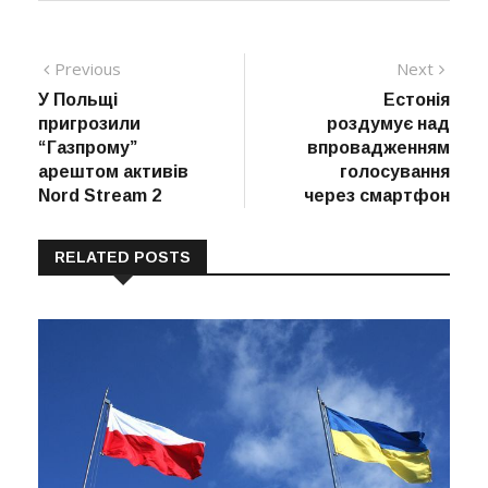
Навігація
Previous
Next
Previous
Next
post:
post:
У Польщі
Естонія
записів
пригрозили
роздумує над
“Газпрому”
впровадженням
арештом активів
голосування
Nord Stream 2
через смартфон
RELATED POSTS