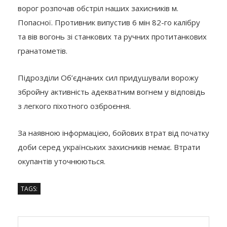
ворог розпочав обстріл наших захисників м.
Попасної. Противник випустив 6 мін 82-го калібру
та вів вогонь зі станкових та ручних протитанкових
гранатометів.
Підрозділи Об’єднаних сил придушували ворожу
збройну активність адекватним вогнем у відповідь
з легкого піхотного озброєння.
За наявною інформацією, бойових втрат від початку
доби серед українських захисників немає. Втрати
окупантів уточнюються.
TAGS: