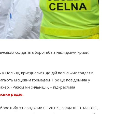
анських солдатів є боротьба з наслідками кризи,
ь у Польщі, приєдналися до дій польських солдатів
магають місцевим громадам. Про це повідомила у
бахер.
«
Разом ми сильніші
»
, – підкреслила
ське радіо.
на боротьбу з наслідками COVID19, солдати США і ВТО,