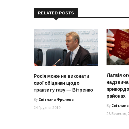
RELATED POSTS
Латвія о
Росія може не виконати
надзвичай
свої обіцянки щодо
прикордо
транзиту газу — Вітренко
районах
By
Світлана Фролова
By
Світлан
24 Грудня, 2019
28 Вересня, 