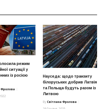
голосила режим
ної ситуації у
нних із росією
Науседа: щодо транзиту
білоруських добрив Латвія
та Польща будуть разом із
а Фролова
Литвою
2022
By
Світлана Фролова
29 Грудня, 2025