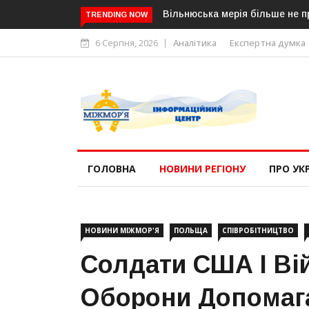
Вільнюська мерія більше не при
TRENDING NOW
6 Серпня, 2026
Аналітика
Експертна думка
ГОЛОВНА
НОВИНИ РЕГІОНУ
ПРО УК
НОВИНИ МІЖМОР'Я
ПОЛЬЩА
СПІВРОБІТНИЦТВО
Солдати США І Ві
Оборони Допомаг