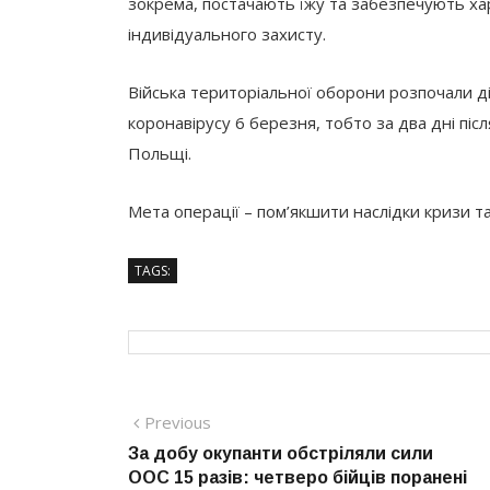
зокрема, постачають їжу та забезпечують ха
індивідуального захисту.
Війська територіальної оборони розпочали ді
коронавірусу 6 березня, тобто за два дні піс
Польщі.
Мета операції – пом’якшити наслідки кризи та
TAGS:
Навігація
Previous
Previous
post:
За добу окупанти обстріляли сили
записів
ООС 15 разів: четверо бійців поранені