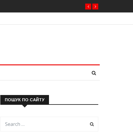
брати нового президента вже 11 серпня — фракція
ПОШУК ПО САЙТУ