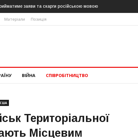
йматиме заяви та скарги російською мовою
В Угорщині можуть о
«Тиси»
Матеріали
Позиція
РАЇНУ
ВІЙНА
СПІВРОБІТНИЦТВО
США
йськ Територіальної
ають Місцевим