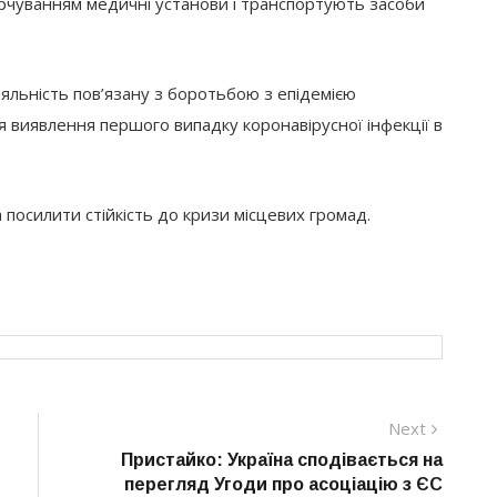
рчуванням медичні установи і транспортують засоби
яльність пов’язану з боротьбою з епідемією
ля виявлення першого випадку коронавірусної інфекції в
 посилити стійкість до кризи місцевих громад.
Next
Next
post:
Пристайко: Україна сподівається на
перегляд Угоди про асоціацію з ЄС