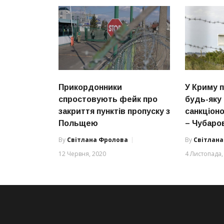
Прикордонники
У Криму
спростовують фейк про
будь-яку 
закриття пунктів пропуску з
санкціон
Польщею
– Чубаро
By
Світлана Фролова
By
Світлан
12 Червня, 2020
4 Листопада,