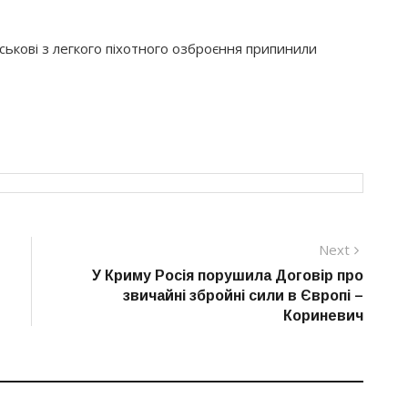
ійськові з легкого піхотного озброєння припинили
Next
Next
post:
У Криму Росія порушила Договір про
звичайні збройні сили в Європі –
Кориневич