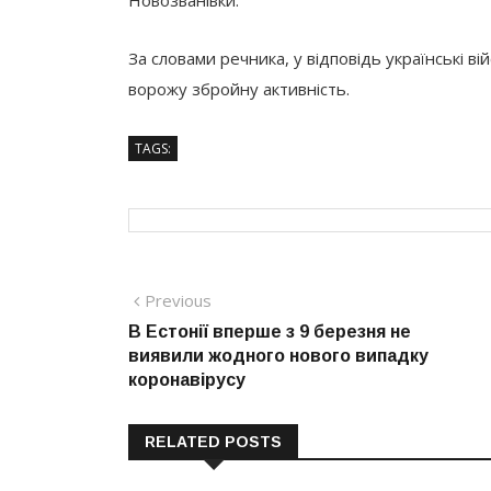
Новозванівки.
За словами речника, у відповідь українські в
ворожу збройну активність.
TAGS:
Навігація
Previous
Previous
post:
В Естонії вперше з 9 березня не
записів
виявили жодного нового випадку
коронавірусу
RELATED POSTS