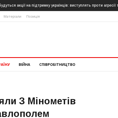
удуться акції на підтримку українців: виступлять проти агресії 
Матеріали
Позиція
РАЇНУ
ВІЙНА
СПІВРОБІТНИЦТВО
яли З Мінометів
Павлополем