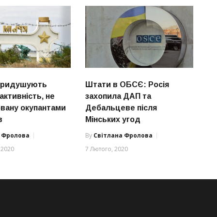
 придушують
Штати в ОБСЄ: Росія
активність, не
захопила ДАП та
овану окупантами
Дебальцеве після
в
Мінських угод
а Фролова
By
Світлана Фролова
 2020
7 Лютого, 2020