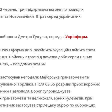
, 2 червня, тричі відкривали вогонь по позиціях
я та Новозванівки. Втрат серед українських
Міноборони Дмитро Гуцуляк, передає
Укрінформ.
вною інформацією, російсько-окупаційні війська тричі
ення. Бойових втрат від початку доби серед наших
ься», – повідомив речник.
ог застосував неподалік Майорська гранатомети та
купованої Горлівки. Після 08.55 розриви трьох ворожих
хисники Павлополя. Ворог супроводжував
 гранатометів та великокаліберних кулеметів. Крім
 противник застосував стрілецьку зброю по оборонцях