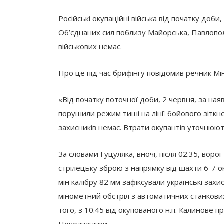
Російські окупаційні війська від початку доби
Об’єднаних сил поблизу Майорська, Павлопол
військових немає.
Про це під час брифінгу повідомив речник 
«Від початку поточної доби, 2 червня, за ная
порушили режим тиші на лінії бойового зіткн
захисників немає. Втрати окупантів уточнюют
За словами Гуцуляка, вночі, після 02.35, вор
стрілецьку зброю з напрямку від шахти 6-7 о
мін калібру 82 мм зафіксували українські за
мінометний обстріл з автоматичних станкових
того, з 10.45 від окупованого н.п. Калинове