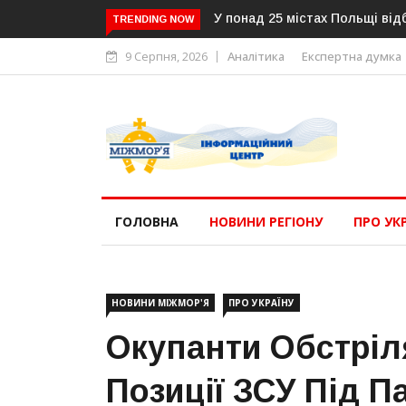
У понад 25 містах Польщі відб
TRENDING NOW
9 Серпня, 2026
Аналітика
Експертна думка
ГОЛОВНА
НОВИНИ РЕГІОНУ
ПРО УК
НОВИНИ МІЖМОР'Я
ПРО УКРАЇНУ
Окупанти Обстріл
Позиції ЗСУ Під 