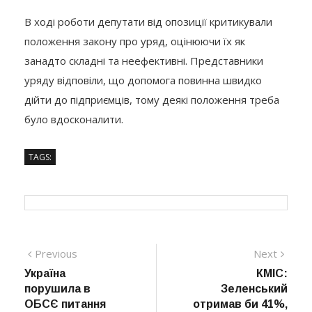
В ході роботи депутати від опозиції критикували
положення закону про уряд, оцінюючи їх як
занадто складні та неефективні. Представники
уряду відповіли, що допомога повинна швидко
дійти до підприємців, тому деякі положення треба
було вдосконалити.
TAGS:
Навігація
Previous
Next
Previous
Next
post:
post:
Україна
КМІС:
записів
порушила в
Зеленський
ОБСЄ питання
отримав би 41%,