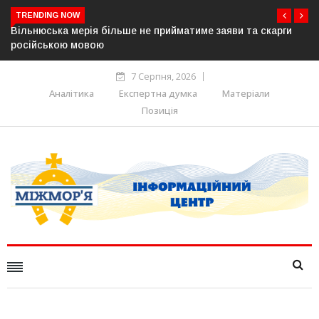
TRENDING NOW
та скарги
В Угорщині можуть обрати нового президента вже 
серпня — фракція «Тиси»
7 Серпня, 2026
Аналітика
Експертна думка
Матеріали
Позиція