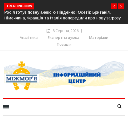
TRENDING NOW
тії: Британія,
Естонія посилює кордон із Росією: облашт
и про нову загрозу
прикордонної інфраструктури
8 Серпня, 2026
Аналітика
Експертна думка
Матеріали
Позиція