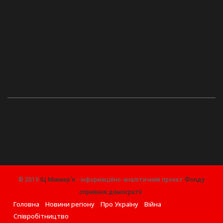
© 2019
ІЦ Міжмор'я
- інформаційно-аналітичний проект
Фонду
сприяння демократії
.
Головна
Новини регіону
Про Україну
Війна
Співробітництво