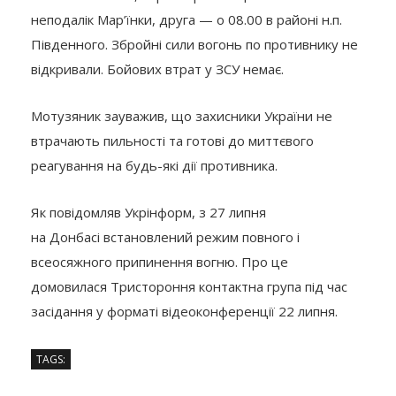
неподалік Мар’їнки, друга — о 08.00 в районі н.п.
Південного. Збройні сили вогонь по противнику не
відкривали. Бойових втрат у ЗСУ немає.
Мотузяник зауважив, що захисники України не
втрачають пильності та готові до миттєвого
реагування на будь-які дії противника.
Як повідомляв Укрінформ, з 27 липня
на Донбасі встановлений режим повного і
всеосяжного припинення вогню. Про це
домовилася Тристороння контактна група під час
засідання у форматі відеоконференції 22 липня.
TAGS: