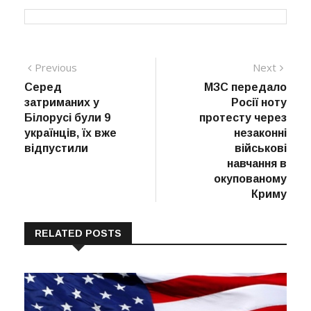
Навігація
Previous
Next
Previous
Next
post:
post:
Серед
МЗС передало
записів
затриманих у
Росії ноту
Білорусі були 9
протесту через
українців, їх вже
незаконні
відпустили
військові
навчання в
окупованому
Криму
RELATED POSTS