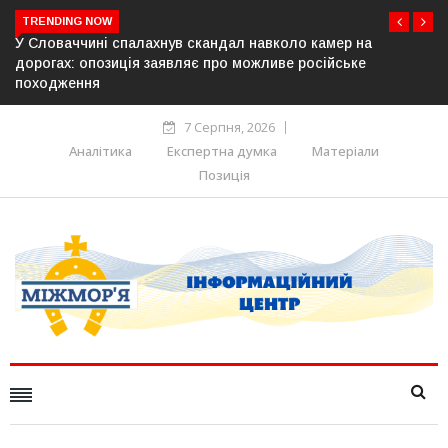
TRENDING NOW
амер на
У Молдові готують план дій на випадок припин
ійське
постачання газу до Придністров’я
7 Серпня, 2026
Аналітика
Експертна думка
Матеріали
Позиція