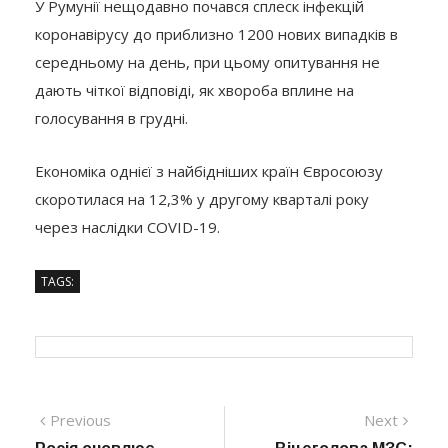
У Румунії нещодавно почався сплеск інфекцій
коронавірусу до приблизно 1200 нових випадків в
середньому на день, при цьому опитування не
дають чіткої відповіді, як хвороба вплине на
голосування в грудні.
Економіка однієї з найбідніших країн Євросоюзу
скоротилася на 12,3% у другому кварталі року
через наслідки COVID-19.
TAGS:
Навігація
Previous
Next
Previous
Next
post:
post: