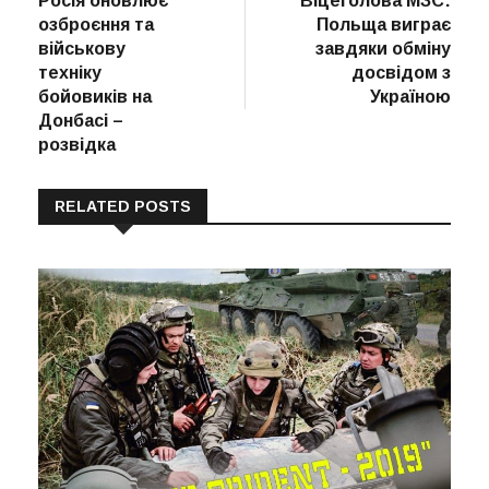
Росія оновлює
Віцеголова МЗС:
записів
озброєння та
Польща виграє
військову
завдяки обміну
техніку
досвідом з
бойовиків на
Україною
Донбасі –
розвідка
RELATED POSTS