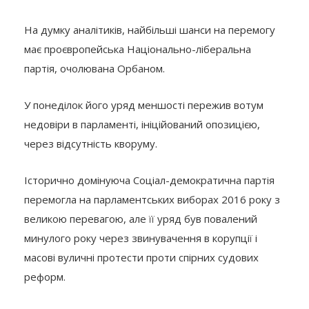
На думку аналітиків, найбільші шанси на перемогу
має проєвропейська Національно-ліберальна
партія, очолювана Орбаном.
У понеділок його уряд меншості пережив вотум
недовіри в парламенті, ініційований опозицією,
через відсутність кворуму.
Історично домінуюча Соціал-демократична партія
перемогла на парламентських виборах 2016 року з
великою перевагою, але її уряд був повалений
минулого року через звинувачення в корупції і
масові вуличні протести проти спірних судових
реформ.